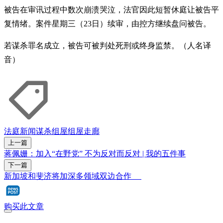
被告在审讯过程中数次崩溃哭泣，法官因此短暂休庭让被告平
复情绪。案件星期三（23日）续审，由控方继续盘问被告。
若谋杀罪名成立，被告可被判处死刑或终身监禁。（人名译
音）
法庭新闻
谋杀
组屋
组屋走廊
上一篇
蒋佩姗：加入“在野党” 不为反对而反对 | 我的五件事
下一篇
新加坡和斐济将加深多领域双边合作
购买此文章