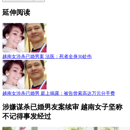
延伸阅读
越南女涉杀已婚男案 法医：死者全身30处伤
越南女涉杀已婚男 庭上揭露：被告曾索高达万元分手费
涉嫌谋杀已婚男友案续审 越南女子坚称
不记得事发经过