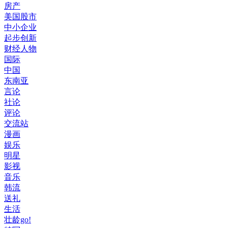
房产
美国股市
中小企业
起步创新
财经人物
国际
中国
东南亚
言论
社论
评论
交流站
漫画
娱乐
明星
影视
音乐
韩流
送礼
生活
壮龄go!