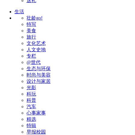
送礼
生活
壮龄go!
特写
美食
旅行
文化艺术
人文史地
专栏
@世代
生态与环保
时尚与美容
设计与家居
光影
科玩
科普
汽车
心事家事
精选
特辑
早报校园