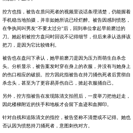
控方也指，被告在质问死者的视频里说话条理清楚，仍能握着
手机稳当地拍摄，并非如她所说已经烂醉。被告因感到愤怒，
在争执间叫男友“不要太过分”后，回到单位拿起早前磨过的
刀。她起初被控方盘问时回说不记得细节，但后来承认选择该
把刀，是因为它比较锋利。
被告也在盘问下承认，她早前磨刀是因为压力而萌生自杀念
头。分析显示，被告案发时穿在身上的衣服，并没有与她身上
的伤口相应的破损。控方因此指被告在持刀捅伤死者后贯彻自
杀念头，甚至为了更容易弄伤自己，掀起衣服捅自己。
另外，控方指被告在发现陈清文拍照后，一度举刀把他赶走，
因此楼梯附近的扶手和地板才会留下血迹和血脚印。
针对自残和追陈清文的指控，被告坚称不清楚或不记得。她也
否认因为愤怒持刀捅死者，意图刺伤对方。