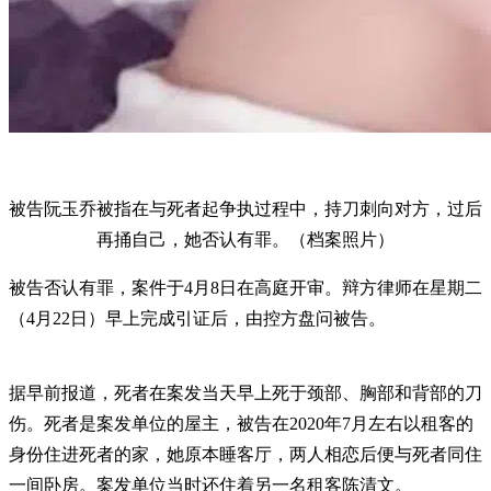
被告阮玉乔被指在与死者起争执过程中，持刀刺向对方，过后
再捅自己，她否认有罪。（档案照片）
被告否认有罪，案件于4月8日在高庭开审。辩方律师在星期二
（4月22日）早上完成引证后，由控方盘问被告。
据早前报道，死者在案发当天早上死于颈部、胸部和背部的刀
伤。死者是案发单位的屋主，被告在2020年7月左右以租客的
身份住进死者的家，她原本睡客厅，两人相恋后便与死者同住
一间卧房。案发单位当时还住着另一名租客陈清文。