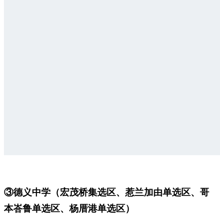
③德义中学（宏茂桥集选区、惹兰加由单选区、哥
本峇鲁单选区、杨厝港单选区）