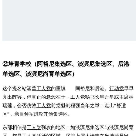
②培青学校（阿裕尼集选区、淡滨尼集选区、后港
单选区、淡滨尼尚育单选区）
这个提名站涵盖
工人党
的重镇——阿裕尼和后港。
行动党
早早
亮出阵容，但真正的悬念在于，
工人党
秘书长毕丹星或主席林
瑞莲，会否仿效
工人党
前党魁刘程强当年之举，走出“舒适
区”，亲自领军进攻其他集选区。
东部相信是
工人党
强攻的地区，如淡滨尼集选区与淡滨尼尚育
区，都是
工人党
活跃的区域。尽管上届大选未在当地派员出