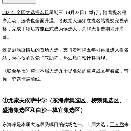
2025年全国大选提名日
星期三（4月23日）举行，随着提名程
序启动，选战也全面升温。各政党人选须在提名站提交完整表
格，完成手续后方能正式成为候选人，为10天竞选期揭开序
幕。
这是冠病疫情后的首场大选，支持者时隔五年可再度进入提名
站，为心仪的政党打气助阵，热烈场面预计将再现。
《联合早报》整理本届大选九个提名站的重点战区与看点，带
你一览选情最前线。
①尤索夫依萨中学（东海岸集选区、榜鹅集选区、
盛港集选区和白沙—樟宜集选区）
东海岸是本届大选最受瞩目的战场之一。上届大选，
工人党
来