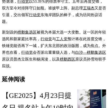
势汹汹，
行动党
以53.39％的得票率守土。五年后再度交锋，
双方至今对排阵守口如瓶。谁披甲上阵、副总理
王瑞杰
又是否
引退，交出领军
行动党
东海岸团队的棒子，成为坊间热议话
题。
新划设的
榜鹅集选区
被视为本届大选一大变数。这一区的年轻
选民和新家庭比率高，
行动党
与
工人党
预计将在此首度交锋，
铁锤党能否再下一城，扩大东北部的政治版图，成为焦点。外
界也在看，
行动党
会否派出重量级人选，与
白沙—榜鹅集选区
原议员普杰立医生和杨涴淩，以及
榜鹅西区
原议员孙雪玲联手
应战。
延伸阅读
【GE2025】4月23日提
名日 提名站上午10时向