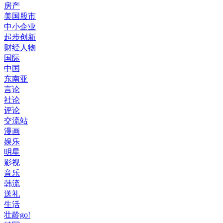
房产
美国股市
中小企业
起步创新
财经人物
国际
中国
东南亚
言论
社论
评论
交流站
漫画
娱乐
明星
影视
音乐
韩流
送礼
生活
壮龄go!