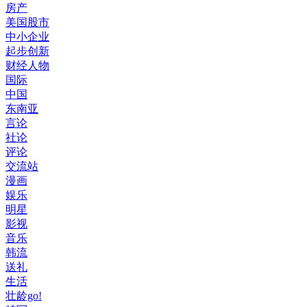
房产
美国股市
中小企业
起步创新
财经人物
国际
中国
东南亚
言论
社论
评论
交流站
漫画
娱乐
明星
影视
音乐
韩流
送礼
生活
壮龄go!