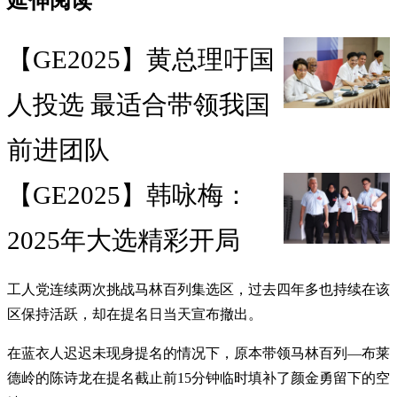
延伸阅读
【GE2025】黄总理吁国
人投选 最适合带领我国
前进团队
【GE2025】韩咏梅：
2025年大选精彩开局
工人党连续两次挑战马林百列集选区，过去四年多也持续在该
区保持活跃，却在提名日当天宣布撤出。
在蓝衣人迟迟未现身提名的情况下，原本带领马林百列—布莱
德岭的陈诗龙在提名截止前15分钟临时填补了颜金勇留下的空