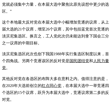
党就必须集中力量，在本届大选中聚焦比原先设想中更少的选
区。”
这个本地最大反对党在本届大选中小幅增加竞逐的议席，从上
届大选的21个议席，增至26个议席，其中包括蓝党首次竞逐的
淡滨尼集选区。换言之，工人党此次仍未能达到拿下国会三分
之一议席的中期目标。
淡滨尼集选区此次也创下我国1988年实行集选区制度以来，首
个四角战。另两个竞逐该区的反对党是
国民团结党
和
人民力量
党
。
其他反对党在各选区的布阵大多在意料之内。值得注意的是，
在2020年大选前创立的
红点同心党
，在本届大选中一举竞逐四
个选区的15个议席，跃升为本届大选中，竞逐议席第二多的反
对党。