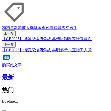
2025年新加坡大选
颜金勇
孙雪玲
普杰立医生
上一篇
【GE2025】淡滨尼爆四角战 集选区制度实行来首次
下一篇
【GE2025】淡滨尼爆四角战 吴明盛矛头直指工人党
购买此文章
最新
热门
Loading...