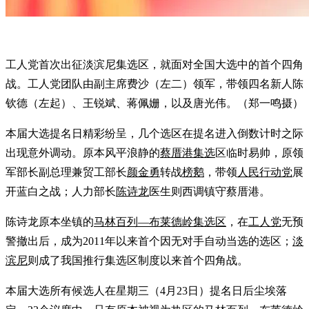
工人党首次出征淡滨尼集选区，就面对全国大选中的首个四角
战。工人党团队由副主席费沙（左二）领军，带领四名新人陈
钦德（左起）、王锐斌、蒋佩姗，以及唐光伟。（郑一鸣摄）
本届大选提名日精彩纷呈，几个选区在提名进入倒数计时之际
出现意外调动。原本风平浪静的
蔡厝港集选
区临时易帅，原领
军部长副总理兼贸工部长
颜金勇
转战
榜鹅
，带领
人民行动党
展
开蓝白之战；人力部长
陈诗龙
医生则西调镇守蔡厝港。
陈诗龙原本坐镇的
马林百列—布莱德岭集选区
，在
工人党
无预
警撤出后，成为2011年以来首个因无对手自动当选的选区；
淡
滨尼
则成了我国推行集选区制度以来首个四角战。
本届大选所有候选人在星期三（4月23日）提名日后尘埃落