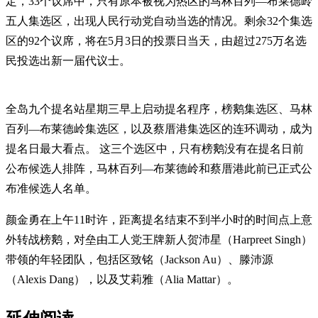
定，33个议席中，只有原本被视为热区的马林百列—布莱德岭
五人集选区，出现人民行动党自动当选的情况。剩余32个集选
区的92个议席，将在5月3日的投票日当天，由超过275万名选
民投选出新一届代议士。
全岛九个提名站星期三早上启动提名程序，榜鹅集选区、马林
百列—布莱德岭集选区，以及蔡厝港集选区的连环调动，成为
提名日最大看点。 这三个选区中，只有榜鹅没有在提名日前
公布候选人排阵，马林百列—布莱德岭和蔡厝港此前已正式公
布准候选人名单。
颜金勇在上午11时许，距离提名结束不到半小时的时间点上意
外转战榜鹅，对垒由工人党王牌新人贺沛星（Harpreet Singh）
带领的年轻团队，包括区致铭（Jackson Au）、滕沛源
（Alexis Dang），以及艾莉雅（Alia Mattar）。