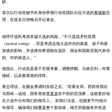
缺。
首次以行动党秘书长身份带领行动党团队出征大选的
黄循财
总
理，在提名日傍晚召开记者会。
他呼吁选民考虑本届大选的风险，“不只是战术性投票
（tactical voting），而是考虑这场大选对你的家庭、孩子和新
加坡的影响，并选择你希望能在选区、国会和国家层面代表你
的、对的候选人。”
他指出，行动党是基于宏观考量，调整榜鹅、马林百列—布莱
德岭，以及蔡厝港的排阵。
黄总理说，在颜金勇调到东部之后。“若看全局，西部有我在
马西岭—油池，国务资政
李显龙
在中部的宏茂桥，这能更好地
在大选中分布我们的领导人.。若我们当选，也能更平均地分
布领导，确保我们能覆盖整个新加坡，竭尽所能服务所有选