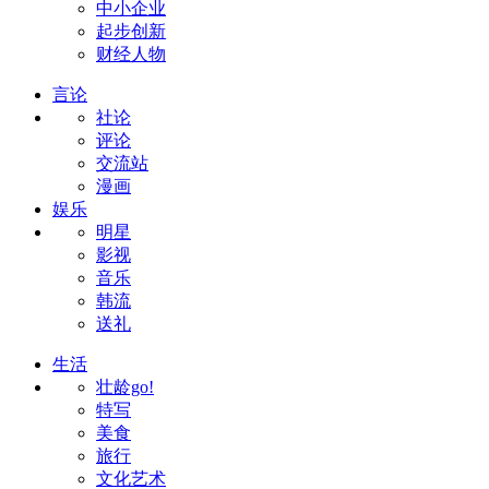
中小企业
起步创新
财经人物
言论
社论
评论
交流站
漫画
娱乐
明星
影视
音乐
韩流
送礼
生活
壮龄go!
特写
美食
旅行
文化艺术