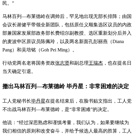
民。”
马林百列—布莱德岭在调帅后，罕见地出现无部长排阵；由国
会议长谢健平带领全新团队，包括原任义顺集选区议员的内政
部兼国家发展部政务部长费绍尔副教授、选区重新划分后并入
的麦波申区原议员陈佩玲，以及两名新面孔彭丽燕（Diana
Pang）和吴培铭（Goh Pei Ming）。
行动党两名老将国务资政
张志贤
和副总理
王瑞杰
，也在提名日
当天确定引退。
撤出马林百列—布莱德岭 毕丹星：非常困难的决定
工人党秘书长
毕丹星
在提名结束后，在脸书贴文指出，工人党
不出战马林百列—布莱德岭，是“非常困难”的决定。
他说：“经过深思熟虑和谨慎考量，我们认为，如果要继续为
我们相信的原则和改变奋斗，并给予候选人最高的胜算，工人