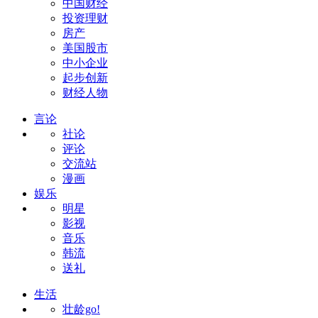
中国财经
投资理财
房产
美国股市
中小企业
起步创新
财经人物
言论
社论
评论
交流站
漫画
娱乐
明星
影视
音乐
韩流
送礼
生活
壮龄go!