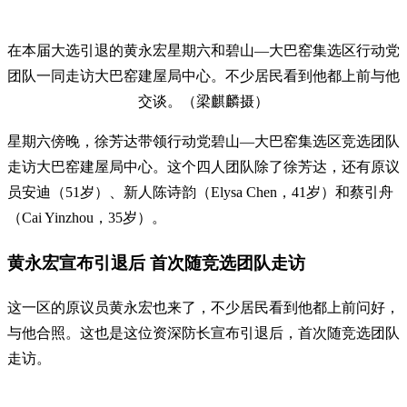
在本届大选引退的黄永宏星期六和碧山—大巴窑集选区行动党
团队一同走访大巴窑建屋局中心。不少居民看到他都上前与他
交谈。（梁麒麟摄）
星期六傍晚，徐芳达带领行动党碧山—大巴窑集选区竞选团队
走访大巴窑建屋局中心。这个四人团队除了徐芳达，还有原议
员安迪（51岁）、新人陈诗韵（Elysa Chen，41岁）和蔡引舟
（Cai Yinzhou，35岁）。
黄永宏宣布引退后 首次随竞选团队走访
这一区的原议员黄永宏也来了，不少居民看到他都上前问好，
与他合照。这也是这位资深防长宣布引退后，首次随竞选团队
走访。