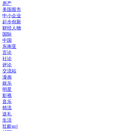
房产
美国股市
中小企业
起步创新
财经人物
国际
中国
东南亚
言论
社论
评论
交流站
漫画
娱乐
明星
影视
音乐
韩流
送礼
生活
壮龄go!