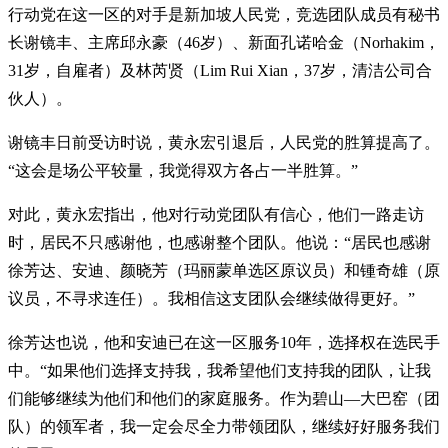
行动党在这一区的对手是新加坡人民党，竞选团队成员有秘书
长谢镜丰、主席邱永豪（46岁）、新面孔诺哈金（Norhakim，
31岁，自雇者）及林芮贤（Lim Rui Xian，37岁，清洁公司合
伙人）。
谢镜丰日前受访时说，黄永宏引退后，人民党的胜算提高了。
“这会是场公平较量，我觉得双方各占一半胜算。”
对此，黄永宏指出，他对行动党团队有信心，他们一路走访
时，居民不只感谢他，也感谢整个团队。他说：“居民也感谢
徐芳达、安迪、颜晓芳（玛丽蒙单选区原议员）和锺奇雄（原
议员，不寻求连任）。我相信这支团队会继续做得更好。”
徐芳达也说，他和安迪已在这一区服务10年，选择权在选民手
中。“如果他们选择支持我，我希望他们支持我的团队，让我
们能够继续为他们和他们的家庭服务。作为碧山—大巴窑（团
队）的领军者，我一定会尽全力带领团队，继续好好服务我们