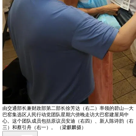
由交通部长兼财政部第二部长徐芳达（右二）率领的碧山—大
巴窑集选区人民行动党团队星期六傍晚走访大巴窑建屋局中
心。这个团队成员包括原议员安迪（右四）、新人陈诗韵（右
三）和蔡引舟（右一）。 （梁麒麟摄）