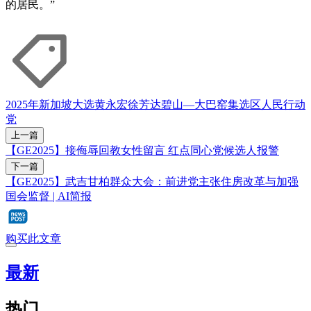
的居民。”
2025年新加坡大选
黄永宏
徐芳达
碧山—大巴窑集选区
人民行动
党
上一篇
【GE2025】接侮辱回教女性留言 红点同心党候选人报警
下一篇
【GE2025】武吉甘柏群众大会：前进党主张住房改革与加强
国会监督 | AI简报
购买此文章
最新
热门