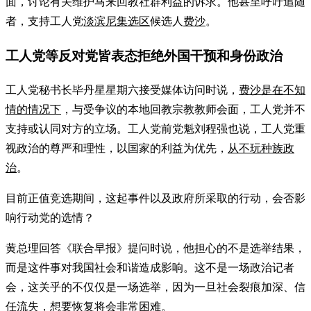
面，讨论有关维护马来回教社群利益的诉求。他甚至呼吁追随
者，支持工人党
淡滨尼集选区
候选人
费沙
。
工人党等反对党皆表态拒绝外国干预和身份政治
工人党秘书长毕丹星星期六接受媒体访问时说，
费沙是在不知
情的情况下
，与受争议的本地回教宗教教师会面，工人党并不
支持或认同对方的立场。工人党前党魁刘程强也说，工人党重
视政治的尊严和理性，以国家的利益为优先，
从不玩种族政
治
。
目前正值竞选期间，这起事件以及政府所采取的行动，会否影
响行动党的选情？
黄总理回答《联合早报》提问时说，他担心的不是选举结果，
而是这件事对我国社会和谐造成影响。这不是一场政治记者
会，这关乎的不仅仅是一场选举，因为一旦社会裂痕加深、信
任流失，想要恢复将会非常困难。