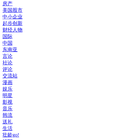
房产
美国股市
中小企业
起步创新
财经人物
国际
中国
东南亚
言论
社论
评论
交流站
漫画
娱乐
明星
影视
音乐
韩流
送礼
生活
壮龄go!