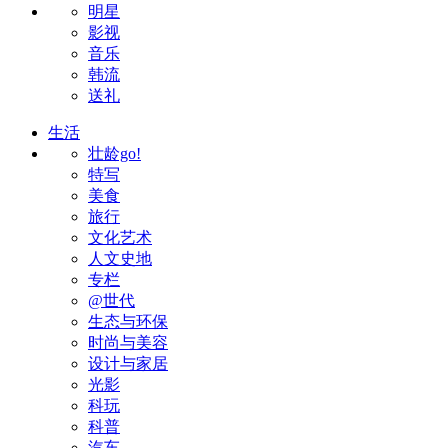
明星
影视
音乐
韩流
送礼
生活
壮龄go!
特写
美食
旅行
文化艺术
人文史地
专栏
@世代
生态与环保
时尚与美容
设计与家居
光影
科玩
科普
汽车