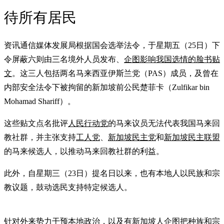
待所有居民
资讯通信媒体发展局根据国会选举法令，于星期五（25日）下
令屏蔽六则由三名境外人员发布、
企图影响我国选情的脸书贴
文
。这三人包括两名马来西亚伊斯兰党（PAS）成员，及曾在
内部安全法令下被拘留的新加坡前公民楚菲卡（Zulfikar bin
Mohamad Shariff）。
这些贴文点名批评
人民行动党
的马来议员无法代表我国马来回
教社群，并主张支持
工人党
、
新加坡民主党
和
新加坡民主联盟
的马来候选人，以推动马来回教社群的利益。
此外，自星期三（23日）提名日以来，也有本地人以民族和宗
教议题，鼓动选民支持特定候选人。
针对外来势力干预本地政治，以及有新加坡人企图把种族和宗