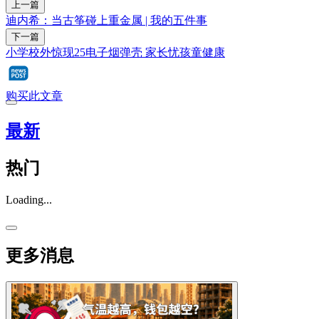
上一篇
迪内希：当古筝碰上重金属 | 我的五件事
下一篇
小学校外惊现25电子烟弹壳 家长忧孩童健康
购买此文章
最新
热门
Loading...
更多消息