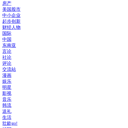
房产
美国股市
中小企业
起步创新
财经人物
国际
中国
东南亚
言论
社论
评论
交流站
漫画
娱乐
明星
影视
音乐
韩流
送礼
生活
壮龄go!