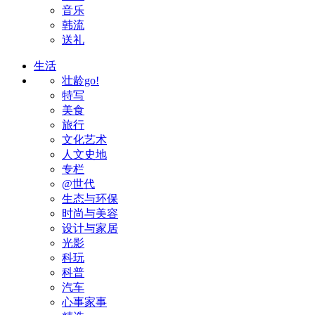
音乐
韩流
送礼
生活
壮龄go!
特写
美食
旅行
文化艺术
人文史地
专栏
@世代
生态与环保
时尚与美容
设计与家居
光影
科玩
科普
汽车
心事家事