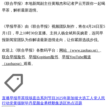
《联合早报》本地新闻副主任黄顺杰和记者尹云芳跟你一起喝
早茶，解析最新选情。
《早报早茶》由《联合早报》视频团队制作，将在4月24日至5
月1日，早上10时30分直播。主持人杨全斌和吴婉君，连同早
报新闻室团队为你解读最新选情走向，让你紧跟选战步伐。
欢迎上《联合早报》各数码平台：
网站 （www.zaobao.sg）
、
联合早报脸书
、
早报Kopitiam脸书
、
早报YouTube频道
（zaobaosg）
观看。
直播
早报早茶
现场直击
系列节目
2025年新加坡大选
工人党
人民
行动党
黄循财
毕丹星
颜金勇
榜鹅集选区
热点话题