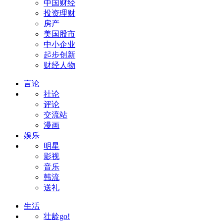
中国财经
投资理财
房产
美国股市
中小企业
起步创新
财经人物
言论
社论
评论
交流站
漫画
娱乐
明星
影视
音乐
韩流
送礼
生活
壮龄go!