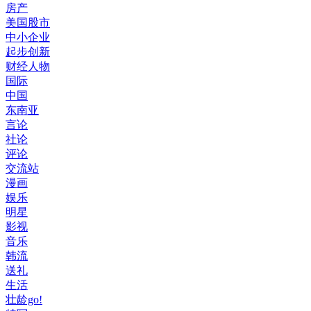
房产
美国股市
中小企业
起步创新
财经人物
国际
中国
东南亚
言论
社论
评论
交流站
漫画
娱乐
明星
影视
音乐
韩流
送礼
生活
壮龄go!