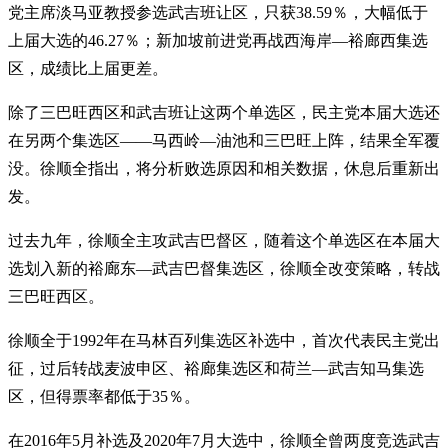
党主席淡马亚教授参选武吉班让区，只获38.59％，大幅低于
上届大选的46.27％；新加坡前进党再战西海岸—裕廊西集选
区，成绩比上届更差。
除了三巴旺西区和武吉班让这两个单选区，民主党本届大选还
在另两个集选区——马西岭—油池和三巴旺上阵，结果全军覆
没。徐顺全指出，将分析败选原因和相关数据，休息后重新出
发。
过去九年，徐顺全主攻武吉巴督区，随着这个单选区在本届大
选划入新的裕廊东—武吉巴督集选区，徐顺全改变策略，转战
三巴旺西区。
徐顺全于1992年在马林百列集选区补选中，首次代表民主党出
征，过后转战麦波申区、裕廊集选区和荷兰—武吉知马集选
区，但得票率都低于35％。
在2016年5月补选及2020年7月大选中，徐顺全曾两度竞选武吉