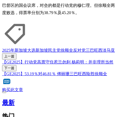
巴督区的国会议席，对垒的都是行动党的穆仁理。但徐顺全两
度败选，得票率分别为38.79％及45.20％。
2025年新加坡大选
新加坡民主党
徐顺全
反对党
三巴旺西
淡马亚
上一篇
【GE2025】行动党高票守住惹兰勿刹 杨莉明：并非理所当然
下一篇
【GE2025】53.19％对46.81％ 傅丽珊三巴旺西险胜徐顺全
购买此文章
最新
热门