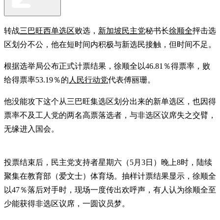
转战
三巴旺西单选区
败选，
新加坡民主党
秘书长
徐顺全
抨击选
区划分不公，他在短时间内积极与新选民接触，但时间不足。
根据选举局公布正式计票结果，徐顺全以46.81％得票率，败
给得票率53.19％的
人民行动党
代表傅丽珊。
他没能攻下这个从三巴旺集选区划分出来的新单选区，也因得
票率不及工人党的两名高票落选者，与非选区议席失之交臂，
无缘进入国会。
投票结束后，民主党支持者星期六（5月3日）晚上8时，陆续
聚集在教育部（爱文士）体育场。抽样计票结果显示，徐顺全
以47％落后对手时，现场一度传出欢呼声，有人认为徐顺全至
少能获得非选区议席，一圆议员梦。