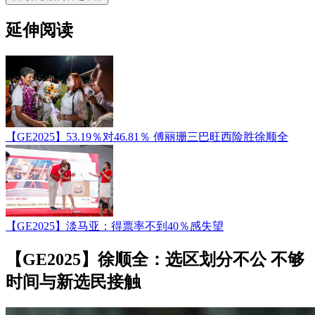
延伸阅读
【GE2025】53.19％对46.81％ 傅丽珊三巴旺西险胜徐顺全
【GE2025】淡马亚：得票率不到40％感失望
【GE2025】徐顺全：选区划分不公 不够
时间与新选民接触