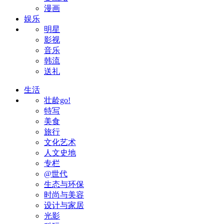
漫画
娱乐
明星
影视
音乐
韩流
送礼
生活
壮龄go!
特写
美食
旅行
文化艺术
人文史地
专栏
@世代
生态与环保
时尚与美容
设计与家居
光影