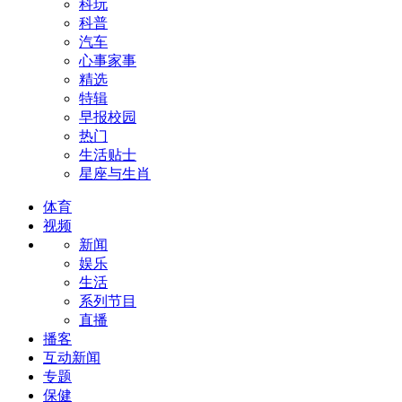
科玩
科普
汽车
心事家事
精选
特辑
早报校园
热门
生活贴士
星座与生肖
体育
视频
新闻
娱乐
生活
系列节目
直播
播客
互动新闻
专题
保健