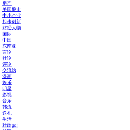
房产
美国股市
中小企业
起步创新
财经人物
国际
中国
东南亚
言论
社论
评论
交流站
漫画
娱乐
明星
影视
音乐
韩流
送礼
生活
壮龄go!