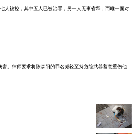
后共七人被控，其中五人已被治罪，另一人无事省释；而唯一面对
伤害。律师要求将陈森阳的罪名减轻至持危险武器蓄意重伤他