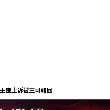
案主嫌上诉被三司驳回