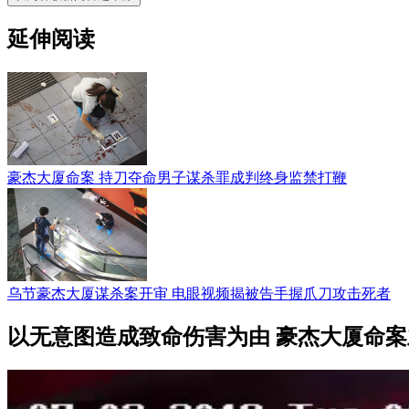
延伸阅读
豪杰大厦命案 持刀夺命男子谋杀罪成判终身监禁打鞭
乌节豪杰大厦谋杀案开审 电眼视频揭被告手握爪刀攻击死者
以无意图造成致命伤害为由 豪杰大厦命