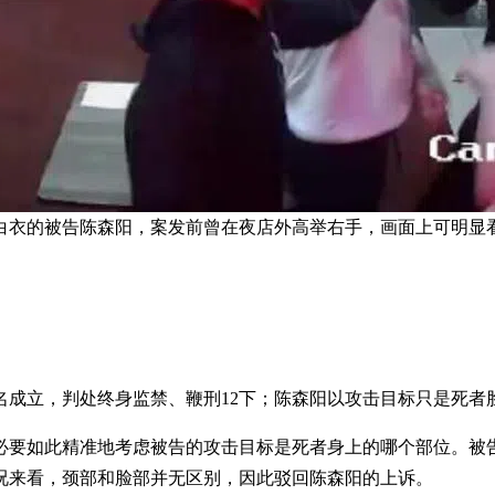
身穿白衣的被告陈森阳，案发前曾在夜店外高举右手，画面上可明显
名成立，判处终身监禁、鞭刑12下；陈森阳以攻击目标只是死者
必要如此精准地考虑被告的攻击目标是死者身上的哪个部位。被
况来看，颈部和脸部并无区别，因此驳回陈森阳的上诉。