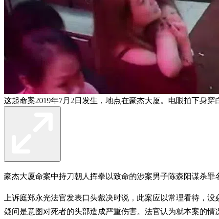
这起命案2019年7月2日发生，地点在豪杰大厦。电眼拍下
豪杰大厦命案中持刀朝人挥拳以致命的涉案男子陈森阳谋杀罪
上诉庭郑永光法官发表口头裁决时说，此案应以常理看待，没
疑问是意图对死者的头部造成严重伤害。法官认为就本案的情