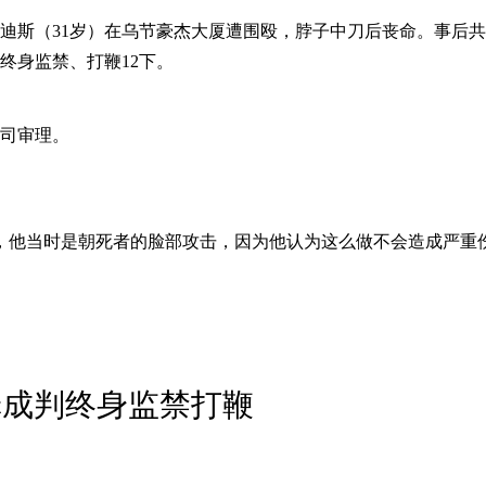
死者沙迪斯（31岁）在乌节豪杰大厦遭围殴，脖子中刀后丧命。事
终身监禁、打鞭12下。
三司审理。
，他当时是朝死者的脸部攻击，因为他认为这么做不会造成严重
罪成判终身监禁打鞭