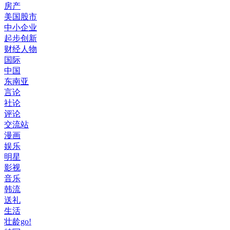
房产
美国股市
中小企业
起步创新
财经人物
国际
中国
东南亚
言论
社论
评论
交流站
漫画
娱乐
明星
影视
音乐
韩流
送礼
生活
壮龄go!