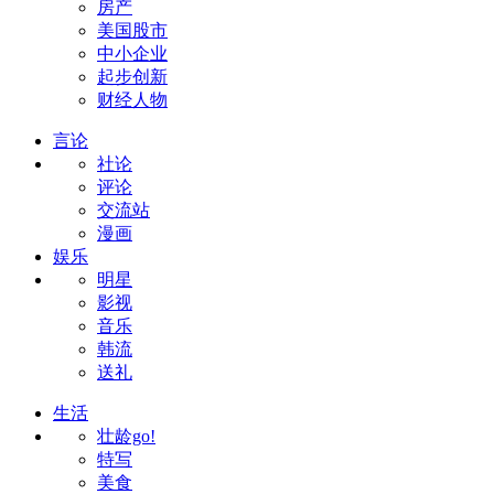
房产
美国股市
中小企业
起步创新
财经人物
言论
社论
评论
交流站
漫画
娱乐
明星
影视
音乐
韩流
送礼
生活
壮龄go!
特写
美食