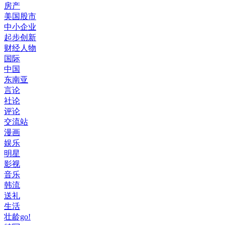
房产
美国股市
中小企业
起步创新
财经人物
国际
中国
东南亚
言论
社论
评论
交流站
漫画
娱乐
明星
影视
音乐
韩流
送礼
生活
壮龄go!