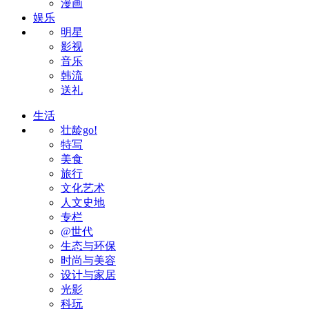
漫画
娱乐
明星
影视
音乐
韩流
送礼
生活
壮龄go!
特写
美食
旅行
文化艺术
人文史地
专栏
@世代
生态与环保
时尚与美容
设计与家居
光影
科玩