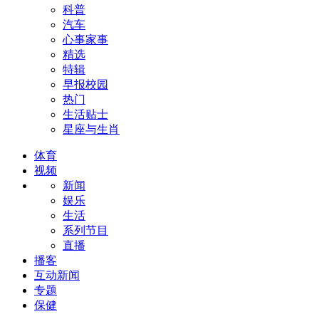
科普
汽车
心事家事
精选
特辑
早报校园
热门
生活贴士
星座与生肖
体育
视频
新闻
娱乐
生活
系列节目
直播
播客
互动新闻
专题
保健