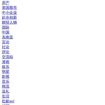
房产
美国股市
中小企业
起步创新
财经人物
国际
中国
东南亚
言论
社论
评论
交流站
漫画
娱乐
明星
影视
音乐
韩流
送礼
生活
壮龄go!