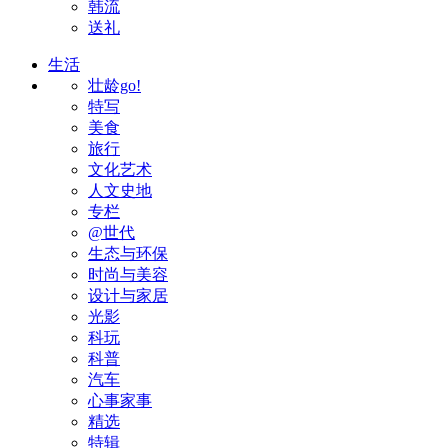
韩流
送礼
生活
壮龄go!
特写
美食
旅行
文化艺术
人文史地
专栏
@世代
生态与环保
时尚与美容
设计与家居
光影
科玩
科普
汽车
心事家事
精选
特辑