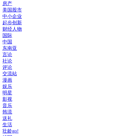
房产
美国股市
中小企业
起步创新
财经人物
国际
中国
东南亚
言论
社论
评论
交流站
漫画
娱乐
明星
影视
音乐
韩流
送礼
生活
壮龄go!