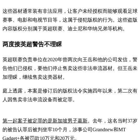
这些器材通常装有非法应用，让客户未经授权而能够观看足球
赛事、电影和电视节目等，这属于侵犯版权的行为。这些盗版
内容版权分别属于英超联赛、迪士尼和华纳兄弟等机构。
两度接英超警告不理睬
英超联赛负责单位在2020年曾两次向王岳和他的公司发信，警
告他们已侵权，要他们停止售卖这些非法串流器材。但王岳未
加理睬，继续售卖这类器材。
庭上透露，本案是修订后的版权法令实施四年以来，第二次有
人因售卖非法串流设备而被定罪。
第一起案子被定罪的是新加坡男子葛新
。去年，这名当时37岁
的被告认罪后被判坐牢10个月，涉事公司Grandnew和MT
Gadget+各被罚款10万元和20万元。