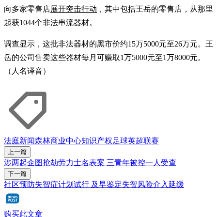
向多家零售店
展开突击行动
，其中包括王岳的零售店，从那里
起获1044个非法串流器材。
调查显示，这批非法器材的黑市价约15万5000元至26万元。王
岳的公司售卖这些器材每月可赚取1万5000元至1万8000元。
（人名译音）
法庭新闻
森林商业中心
知识产权
足球
英超联赛
上一篇
涉两起企图抢劫劳力士名表案 三青年被控一人受查
下一篇
社区预防失智症计划试行 及早鉴定失智风险介入延缓
购买此文章