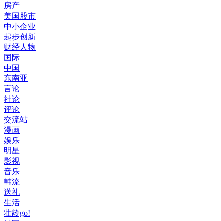
房产
美国股市
中小企业
起步创新
财经人物
国际
中国
东南亚
言论
社论
评论
交流站
漫画
娱乐
明星
影视
音乐
韩流
送礼
生活
壮龄go!