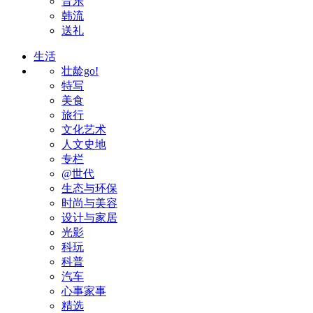
音乐
韩流
送礼
生活
壮龄go!
特写
美食
旅行
文化艺术
人文史地
专栏
@世代
生态与环保
时尚与美容
设计与家居
光影
科玩
科普
汽车
心事家事
精选