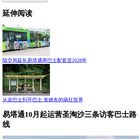
延伸阅读
陆交局延长易塔通两巴士配套至2028年
从追巴士到开巴士 发烧友的疯狂世界
易塔通10月起运营圣淘沙三条访客巴士路
线