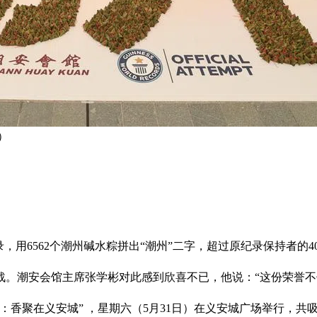
）
用6562个潮州碱水粽拼出“潮州”二字，超过原纪录保持者的40
挑战。潮安会馆主席张学彬对此感到欣喜不已，他说：“这份荣誉
香聚在义安城” ，星期六（5月31日）在义安城广场举行，共吸