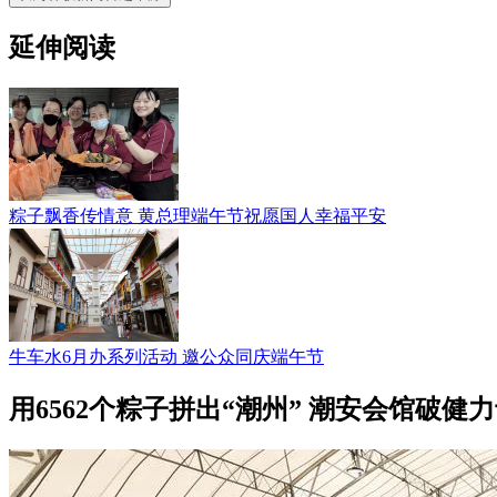
延伸阅读
粽子飘香传情意 黄总理端午节祝愿国人幸福平安
牛车水6月办系列活动 邀公众同庆端午节
用6562个粽子拼出“潮州” 潮安会馆破健