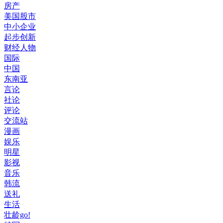
房产
美国股市
中小企业
起步创新
财经人物
国际
中国
东南亚
言论
社论
评论
交流站
漫画
娱乐
明星
影视
音乐
韩流
送礼
生活
壮龄go!