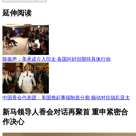
延伸阅读
陈振声：美承诺介入印太 各国叫好但期待具体行动
中国香会代表团：美国挑起事端制造分裂 煽动对抗搞乱亚太
新马领导人香会对话再聚首 重申紧密合
作决心