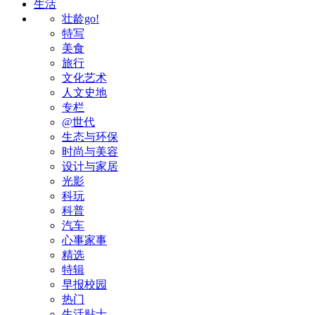
生活
壮龄go!
特写
美食
旅行
文化艺术
人文史地
专栏
@世代
生态与环保
时尚与美容
设计与家居
光影
科玩
科普
汽车
心事家事
精选
特辑
早报校园
热门
生活贴士