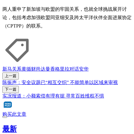
两人重申了新加坡与欧盟的牢固关系，也就全球挑战展开讨
论，包括考虑加强欧盟同亚细安及跨太平洋伙伴全面进展协定
（CPTPP）的联系。
新马关系
黄循财
尚达曼
香格里拉对话
安华
上一篇
陈振声：安全议题已“相互交织” 不能简单以区域来审视
下一篇
实况报道：小额索偿有理有据 寻常百姓维权不惧
购买此文章
最新