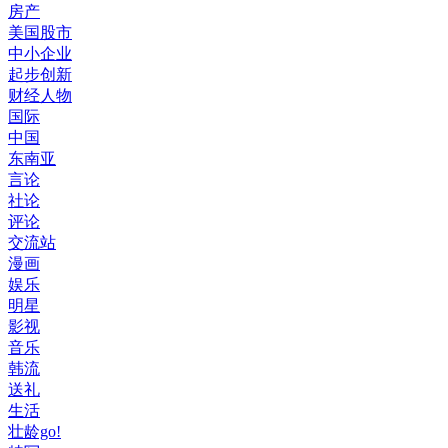
房产
美国股市
中小企业
起步创新
财经人物
国际
中国
东南亚
言论
社论
评论
交流站
漫画
娱乐
明星
影视
音乐
韩流
送礼
生活
壮龄go!