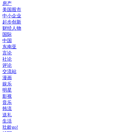
房产
美国股市
中小企业
起步创新
财经人物
国际
中国
东南亚
言论
社论
评论
交流站
漫画
娱乐
明星
影视
音乐
韩流
送礼
生活
壮龄go!