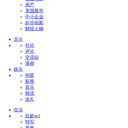
房产
美国股市
中小企业
起步创新
财经人物
言论
社论
评论
交流站
漫画
娱乐
明星
影视
音乐
韩流
送礼
生活
壮龄go!
特写
美食