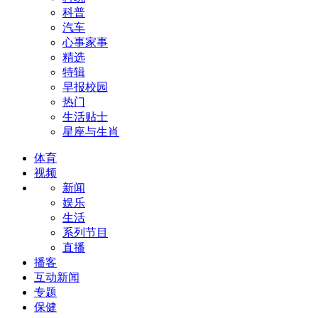
科普
汽车
心事家事
精选
特辑
早报校园
热门
生活贴士
星座与生肖
体育
视频
新闻
娱乐
生活
系列节目
直播
播客
互动新闻
专题
保健