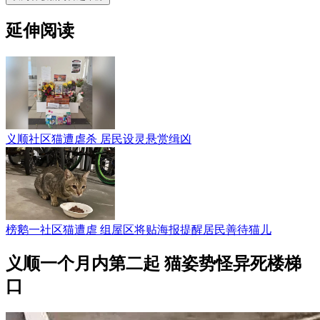
延伸阅读
义顺社区猫遭虐杀 居民设灵悬赏缉凶
榜鹅一社区猫遭虐 组屋区将贴海报提醒居民善待猫儿
义顺一个月内第二起 猫姿势怪异死楼梯
口