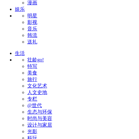
漫画
娱乐
明星
影视
音乐
韩流
送礼
生活
壮龄go!
特写
美食
旅行
文化艺术
人文史地
专栏
@世代
生态与环保
时尚与美容
设计与家居
光影
科玩