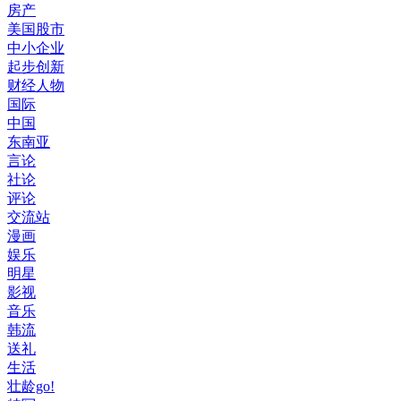
房产
美国股市
中小企业
起步创新
财经人物
国际
中国
东南亚
言论
社论
评论
交流站
漫画
娱乐
明星
影视
音乐
韩流
送礼
生活
壮龄go!