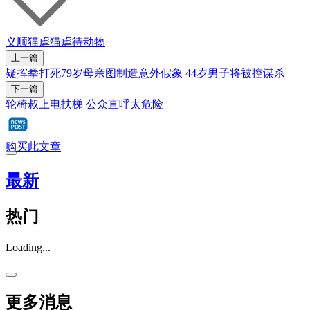
义顺
猫
虐猫
虐待动物
上一篇
疑挥拳打死79岁母亲图制造意外假象 44岁男子将被控谋杀
下一篇
轮椅叔上电扶梯 公众直呼太危险
购买此文章
最新
热门
Loading...
更多消息