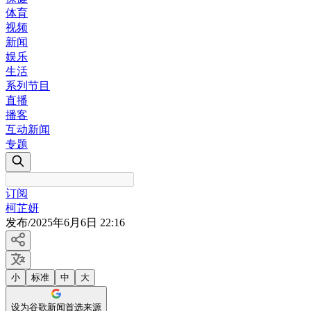
体育
视频
新闻
娱乐
生活
系列节目
直播
播客
互动新闻
专题
订阅
柯芷妍
发布
/
2025年6月6日 22:16
小
标准
中
大
设为谷歌新闻首选来源