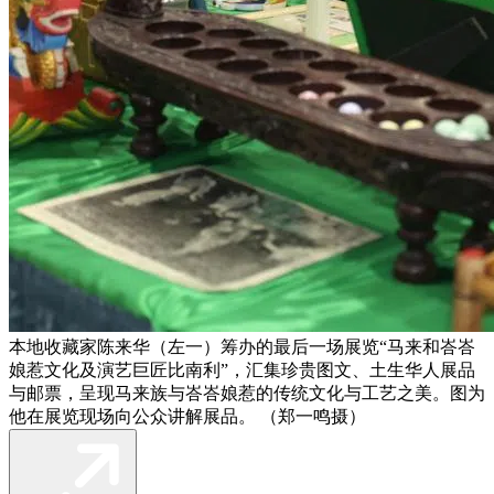
本地收藏家陈来华（左一）筹办的最后一场展览“马来和峇峇
娘惹文化及演艺巨匠比南利”，汇集珍贵图文、土生华人展品
与邮票，呈现马来族与峇峇娘惹的传统文化与工艺之美。图为
他在展览现场向公众讲解展品。 （郑一鸣摄）