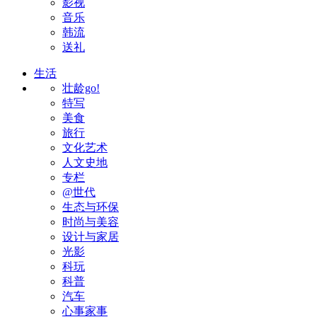
影视
音乐
韩流
送礼
生活
壮龄go!
特写
美食
旅行
文化艺术
人文史地
专栏
@世代
生态与环保
时尚与美容
设计与家居
光影
科玩
科普
汽车
心事家事