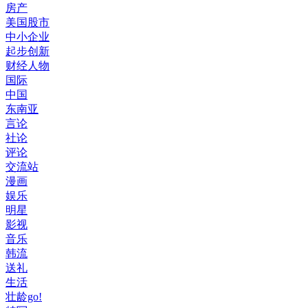
房产
美国股市
中小企业
起步创新
财经人物
国际
中国
东南亚
言论
社论
评论
交流站
漫画
娱乐
明星
影视
音乐
韩流
送礼
生活
壮龄go!