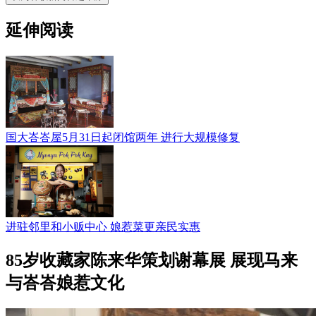
延伸阅读
国大峇峇屋5月31日起闭馆两年 进行大规模修复
进驻邻里和小贩中心 娘惹菜更亲民实惠
85岁收藏家陈来华策划谢幕展 展现马来
与峇峇娘惹文化