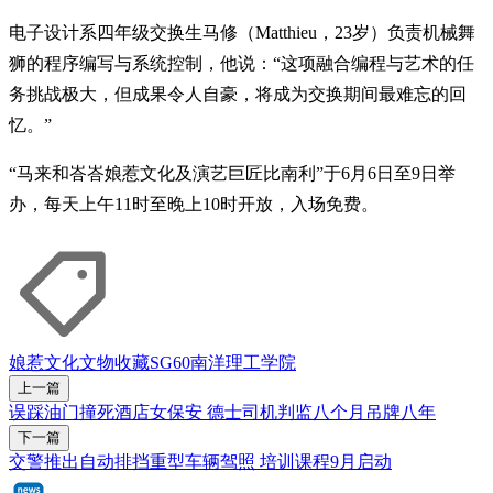
电子设计系四年级交换生马修（Matthieu，23岁）负责机械舞
狮的程序编写与系统控制，他说：“这项融合编程与艺术的任
务挑战极大，但成果令人自豪，将成为交换期间最难忘的回
忆。”
“马来和峇峇娘惹文化及演艺巨匠比南利”于6月6日至9日举
办，每天上午11时至晚上10时开放，入场免费。
娘惹
文化
文物
收藏
SG60
南洋理工学院
上一篇
误踩油门撞死酒店女保安 德士司机判监八个月吊牌八年
下一篇
交警推出自动排挡重型车辆驾照 培训课程9月启动