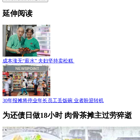
延伸阅读
成本涨无“薪水” 夫妇坚持卖松糕
30年报摊将停业年长员工丢饭碗 业者盼迎转机
为还债日做18小时 肉骨茶摊主过劳猝逝