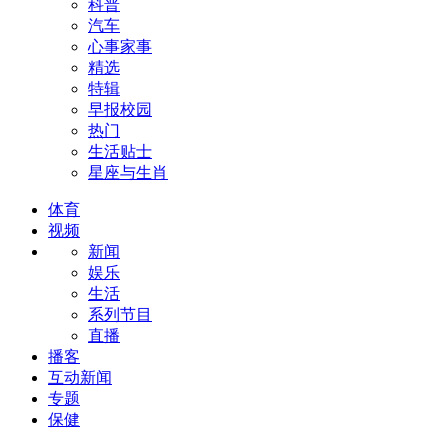
科普
汽车
心事家事
精选
特辑
早报校园
热门
生活贴士
星座与生肖
体育
视频
新闻
娱乐
生活
系列节目
直播
播客
互动新闻
专题
保健