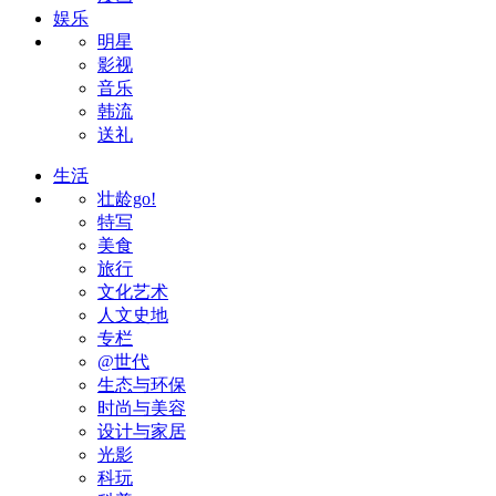
娱乐
明星
影视
音乐
韩流
送礼
生活
壮龄go!
特写
美食
旅行
文化艺术
人文史地
专栏
@世代
生态与环保
时尚与美容
设计与家居
光影
科玩