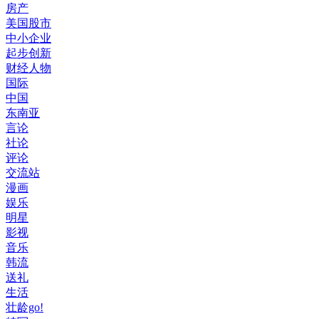
房产
美国股市
中小企业
起步创新
财经人物
国际
中国
东南亚
言论
社论
评论
交流站
漫画
娱乐
明星
影视
音乐
韩流
送礼
生活
壮龄go!