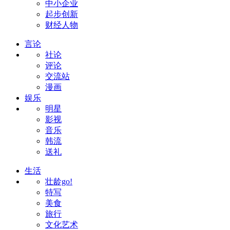
中小企业
起步创新
财经人物
言论
社论
评论
交流站
漫画
娱乐
明星
影视
音乐
韩流
送礼
生活
壮龄go!
特写
美食
旅行
文化艺术