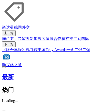
尚达曼
德国
外交
上一篇
陈诗龙：希望将新加坡劳资政合作精神推广到国际
下一篇
《联合早报》视频获美国Telly Awards一金二银二铜
购买此文章
最新
热门
Loading...