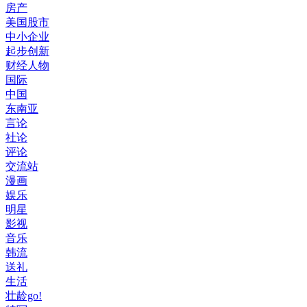
房产
美国股市
中小企业
起步创新
财经人物
国际
中国
东南亚
言论
社论
评论
交流站
漫画
娱乐
明星
影视
音乐
韩流
送礼
生活
壮龄go!