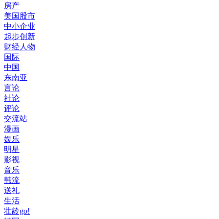
房产
美国股市
中小企业
起步创新
财经人物
国际
中国
东南亚
言论
社论
评论
交流站
漫画
娱乐
明星
影视
音乐
韩流
送礼
生活
壮龄go!