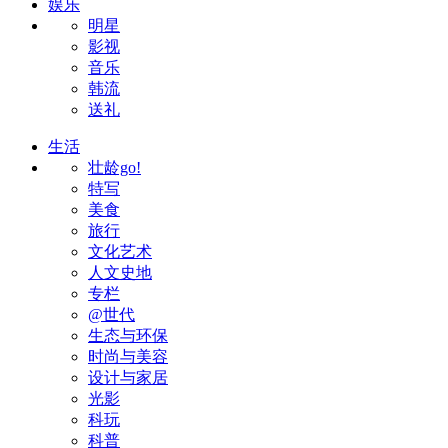
娱乐
明星
影视
音乐
韩流
送礼
生活
壮龄go!
特写
美食
旅行
文化艺术
人文史地
专栏
@世代
生态与环保
时尚与美容
设计与家居
光影
科玩
科普