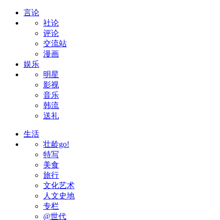
言论
社论
评论
交流站
漫画
娱乐
明星
影视
音乐
韩流
送礼
生活
壮龄go!
特写
美食
旅行
文化艺术
人文史地
专栏
@世代