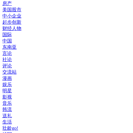
房产
美国股市
中小企业
起步创新
财经人物
国际
中国
东南亚
言论
社论
评论
交流站
漫画
娱乐
明星
影视
音乐
韩流
送礼
生活
壮龄go!