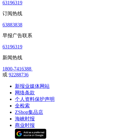
63196319
订阅热线
63883838
早报广告联系
63196319
新闻热线
1800-7416388
或
92288736
新报业媒体网站
网络条款
个人资料保护声明
全检索
ZShop集品店
海峡时报
商业时报