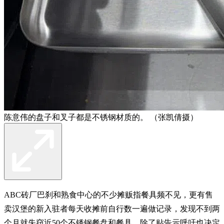
陈意伟的盘子和叉子都是不锈钢材质的。 （张凯倩摄）
ABC砖厂巴刹和熟食中心的不少摊贩指餐具频不见，更有售
卖汉堡的新入驻者每天收摊前自行数一遍做记录，发现不到两
个月就失窃近50个不锈钢餐盘和餐具，除了贴告示呼吁也决定