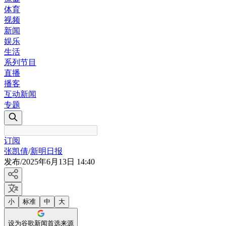
体育
视频
新闻
娱乐
生活
系列节目
直播
播客
互动新闻
专题
订阅
张凯倩
/
新明日报
发布
/
2025年6月13日 14:40
小
标准
中
大
设为谷歌新闻首选来源