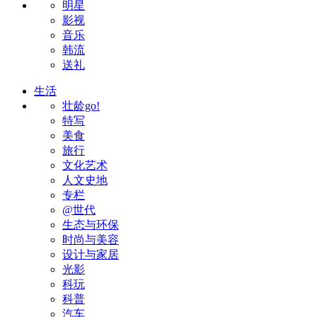
明星
影视
音乐
韩流
送礼
生活
壮龄go!
特写
美食
旅行
文化艺术
人文史地
专栏
@世代
生态与环保
时尚与美容
设计与家居
光影
科玩
科普
汽车