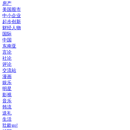
房产
美国股市
中小企业
起步创新
财经人物
国际
中国
东南亚
言论
社论
评论
交流站
漫画
娱乐
明星
影视
音乐
韩流
送礼
生活
壮龄go!