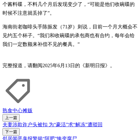
个酱料碟，不料几个月后发现变少了，“可能是他们收碗碟的
时候不注意就丢掉了”。
海南街老咖啡头手陈振发（71岁）则说，目前一个月大概会不
见约五个杯子。“我们和收碗碟的承包商也有合约，每年会给
我们一定数额来补偿不见的餐具。”
完整报道，请翻阅2025年6月13日的《新明日报》。
熟食中心
摊贩
上一篇
夫妻涉欺诈户头被扣 为“豪活”求“解冻”遭驳回
下一篇
邻居闻恶臭报警揭“阿肥”惨变腐尸