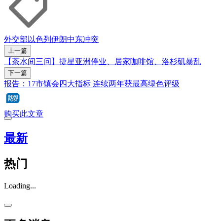
外交部
以色列
伊朗
中东冲突
上一篇
【茶水间三问】捷星亚洲停业、居家咖啡馆、洛杉矶暴乱
下一篇
报告：17市镇会四大指标 连续两年获最高绿色评级
购买此文章
最新
热门
Loading...