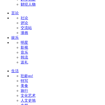
财经人物
言论
社论
评论
交流站
漫画
娱乐
明星
影视
音乐
韩流
送礼
生活
壮龄go!
特写
美食
旅行
文化艺术
人文史地