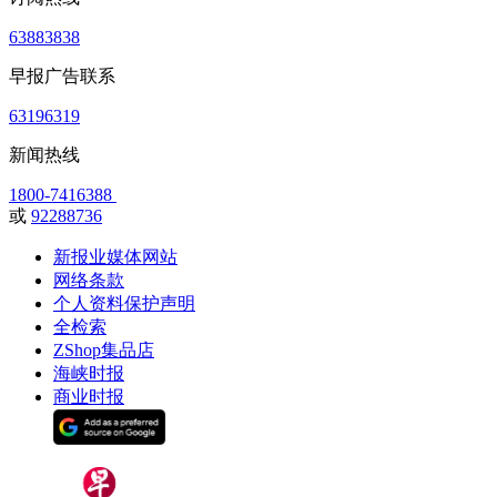
63883838
早报广告联系
63196319
新闻热线
1800-7416388
或
92288736
新报业媒体网站
网络条款
个人资料保护声明
全检索
ZShop集品店
海峡时报
商业时报