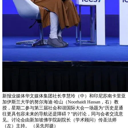
新报业媒体华文媒体集团社长李慧玲（中）和印尼苏南卡里亚
加伊斯兰大学的努尔海迪·哈山（Noorhaidi Hassan，右）教
授，星期二参与第三届社会和谐国际大会一场题为“历史是通
往更具包容未来的导航还是障碍？”的讨论，同与会者交流意
见。讨论会由新加坡佛学院副院长（学术顾问）传圣法师
（左）主持。 （吴先邦摄）