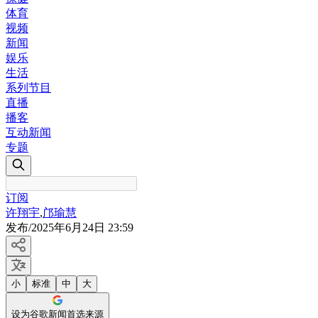
体育
视频
新闻
娱乐
生活
系列节目
直播
播客
互动新闻
专题
订阅
许翔宇
,
邝瑜慧
发布
/
2025年6月24日 23:59
小
标准
中
大
设为谷歌新闻首选来源