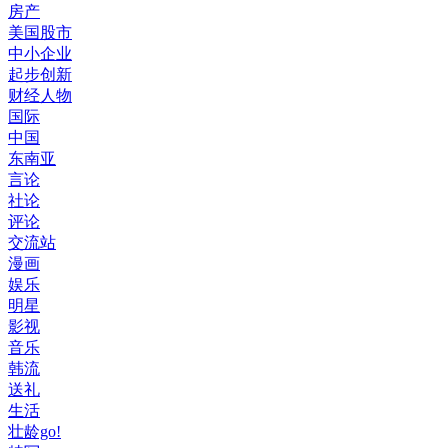
房产
美国股市
中小企业
起步创新
财经人物
国际
中国
东南亚
言论
社论
评论
交流站
漫画
娱乐
明星
影视
音乐
韩流
送礼
生活
壮龄go!