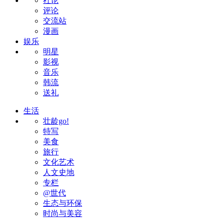
社论
评论
交流站
漫画
娱乐
明星
影视
音乐
韩流
送礼
生活
壮龄go!
特写
美食
旅行
文化艺术
人文史地
专栏
@世代
生态与环保
时尚与美容