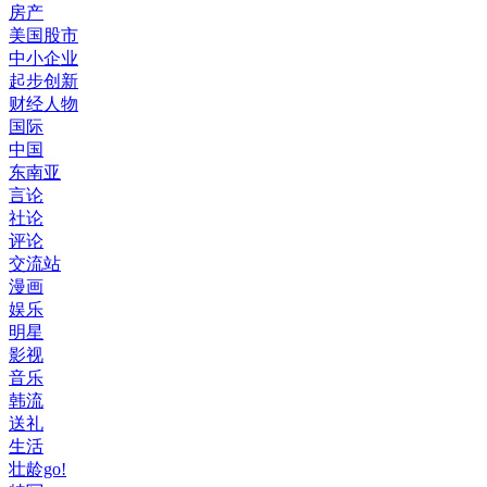
房产
美国股市
中小企业
起步创新
财经人物
国际
中国
东南亚
言论
社论
评论
交流站
漫画
娱乐
明星
影视
音乐
韩流
送礼
生活
壮龄go!