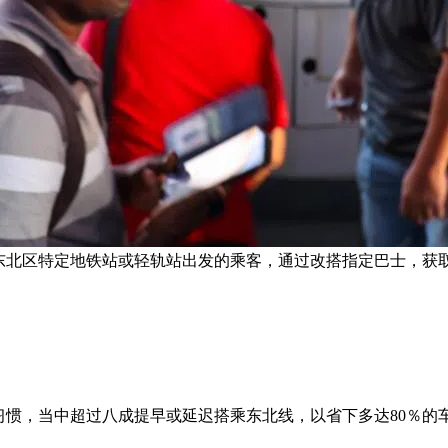
段从东北区特定地铁站或轻轨站出发的乘客，通过改搭指定巴士，获
行习惯，当中超过八成提早或延迟搭乘东北线，以省下多达80％的