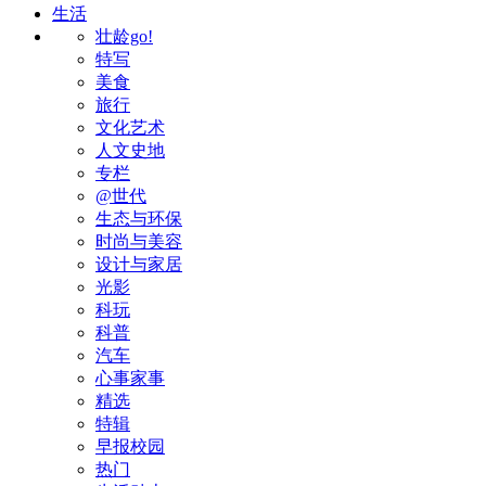
生活
壮龄go!
特写
美食
旅行
文化艺术
人文史地
专栏
@世代
生态与环保
时尚与美容
设计与家居
光影
科玩
科普
汽车
心事家事
精选
特辑
早报校园
热门