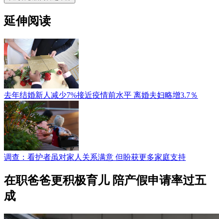
延伸阅读
去年结婚新人减少7%接近疫情前水平 离婚夫妇略增3.7％
调查：看护者虽对家人关系满意 但盼获更多家庭支持
在职爸爸更积极育儿 陪产假申请率过五
成