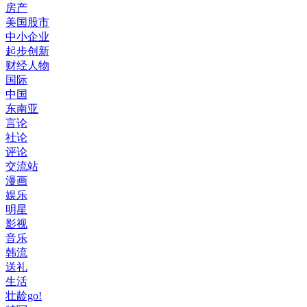
房产
美国股市
中小企业
起步创新
财经人物
国际
中国
东南亚
言论
社论
评论
交流站
漫画
娱乐
明星
影视
音乐
韩流
送礼
生活
壮龄go!