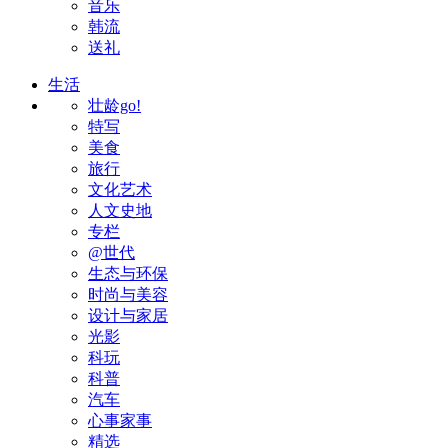
音乐
韩流
送礼
生活
壮龄go!
特写
美食
旅行
文化艺术
人文史地
专栏
@世代
生态与环保
时尚与美容
设计与家居
光影
科玩
科普
汽车
心事家事
精选