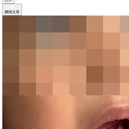
订户
赠阅文章