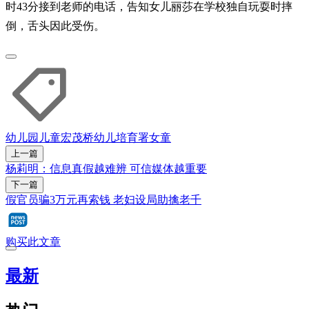
时43分接到老师的电话，告知女儿丽莎在学校独自玩耍时摔
倒，舌头因此受伤。
幼儿园
儿童
宏茂桥
幼儿培育署
女童
上一篇
杨莉明：信息真假越难辨 可信媒体越重要
下一篇
假官员骗3万元再索钱 老妇设局助擒老千
购买此文章
最新