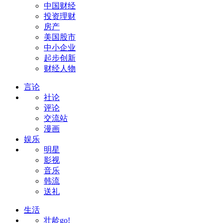
中国财经
投资理财
房产
美国股市
中小企业
起步创新
财经人物
言论
社论
评论
交流站
漫画
娱乐
明星
影视
音乐
韩流
送礼
生活
壮龄go!