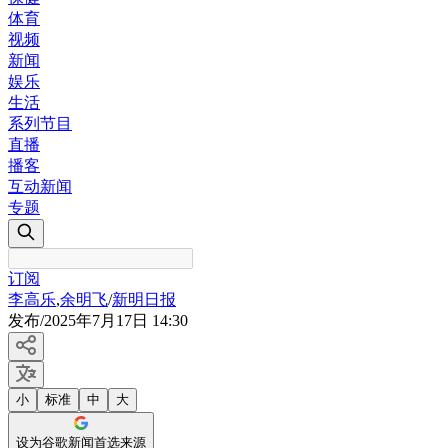
体育
视频
新闻
娱乐
生活
系列节目
直播
播客
互动新闻
专题
订阅
李高乐
,
余明飞
/
新明日报
发布
/
2025年7月17日 14:30
小
标准
中
大
设为谷歌新闻首选来源