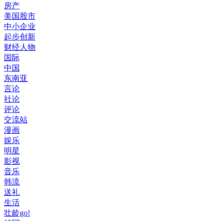
房产
美国股市
中小企业
起步创新
财经人物
国际
中国
东南亚
言论
社论
评论
交流站
漫画
娱乐
明星
影视
音乐
韩流
送礼
生活
壮龄go!