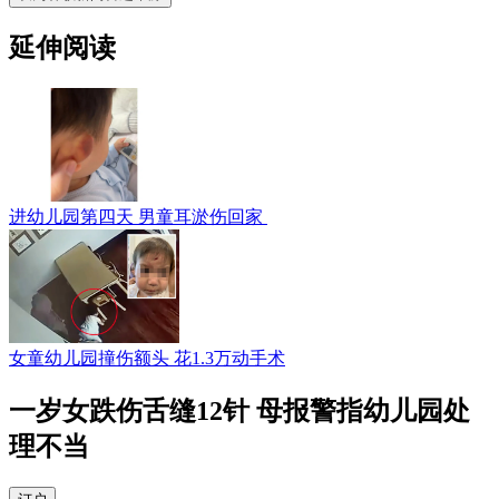
延伸阅读
进幼儿园第四天 男童耳淤伤回家
女童幼儿园撞伤额头 花1.3万动手术
一岁女跌伤舌缝12针 母报警指幼儿园处
理不当