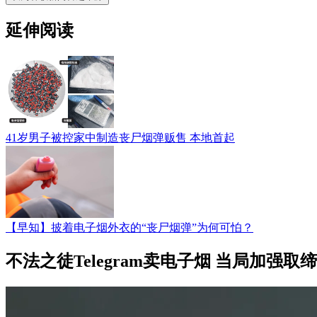
延伸阅读
41岁男子被控家中制造丧尸烟弹贩售 本地首起
【早知】披着电子烟外衣的“丧尸烟弹”为何可怕？
不法之徒Telegram卖电子烟 当局加强取缔