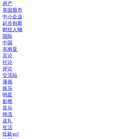
房产
美国股市
中小企业
起步创新
财经人物
国际
中国
东南亚
言论
社论
评论
交流站
漫画
娱乐
明星
影视
音乐
韩流
送礼
生活
壮龄go!