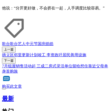
他说：“分开更好做，不会挤在一起，人手调度比较容易。”
歌台
歌台艺人
中元节
国庆
皓皓
上一篇
德义区邻里更新计划竣工 李资政吁居民善用设施
下一篇
7月组屋销售活动起 三成二房式灵活单位留给想住靠近父母单
身首购族
购买此文章
最新