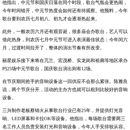
他指出，中元节和国庆日落在同个时段，歌台气氛会更热闹，
今年时间错开，中元节热度会如何还有待观察。他预料，今年
歌台要到农历七月初八、初九才会逐渐热起来。
此外，一般农历六月还有观音诞，很多庙会办歌台，艺人可以
借此热身，到农历七月中元节可进入表演最佳状态；今年闰六
月，过渡时间拉开了，整体的演出节奏有所改变。
丽星娱乐接下来将在兀兰、宏茂桥、实龙岗和裕廊等地区承办
约25场中元节歌台，国庆歌台演出则有12场。
在节庆期间抢手的音响设备这一回供应不会那么紧张。陈雅良
说，两个节庆分开，活动的主办方也就可以租到比较好的音响
设备。
三兴制作老板蔡锦火从事歌台行业已有25年，并提供灯光音
响、LED屏幕和卡拉OK等设备。他指出，每场歌台需要两三
名工作人员负责安装灯光和音响设备，今年人手安排较从容。