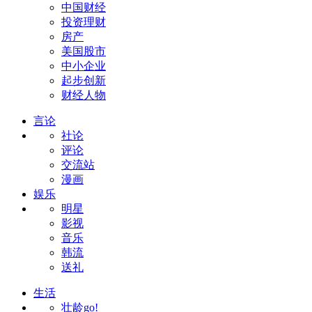
中国财经
投资理财
房产
美国股市
中小企业
起步创新
财经人物
言论
社论
评论
交流站
漫画
娱乐
明星
影视
音乐
韩流
送礼
生活
壮龄go!