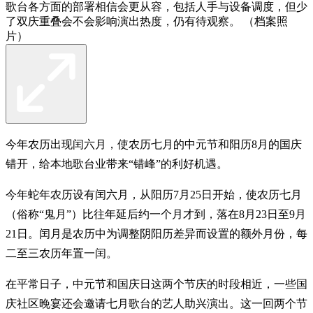
歌台各方面的部署相信会更从容，包括人手与设备调度，但少
了双庆重叠会不会影响演出热度，仍有待观察。 （档案照
片）
今年农历出现闰六月，使农历七月的中元节和阳历8月的国庆
错开，给本地歌台业带来“错峰”的利好机遇。
今年蛇年农历设有闰六月，从阳历7月25日开始，使农历七月
（俗称“鬼月”）比往年延后约一个月才到，落在8月23日至9月
21日。闰月是农历中为调整阴阳历差异而设置的额外月份，每
二至三农历年置一闰。
在平常日子，中元节和国庆日这两个节庆的时段相近，一些国
庆社区晚宴还会邀请七月歌台的艺人助兴演出。这一回两个节