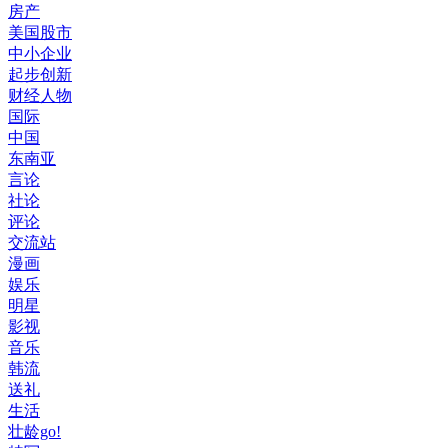
房产
美国股市
中小企业
起步创新
财经人物
国际
中国
东南亚
言论
社论
评论
交流站
漫画
娱乐
明星
影视
音乐
韩流
送礼
生活
壮龄go!