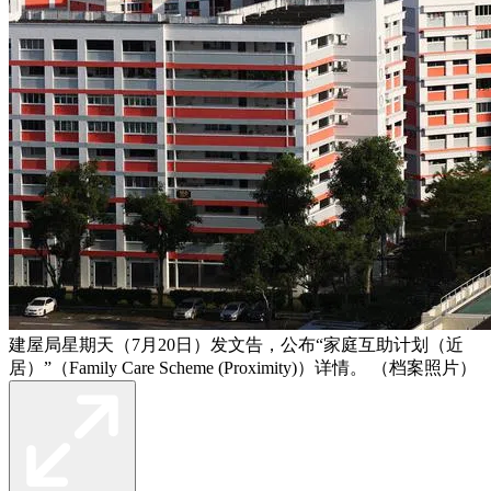
建屋局星期天（7月20日）发文告，公布“家庭互助计划（近
居）”（Family Care Scheme (Proximity)）详情。 （档案照片）