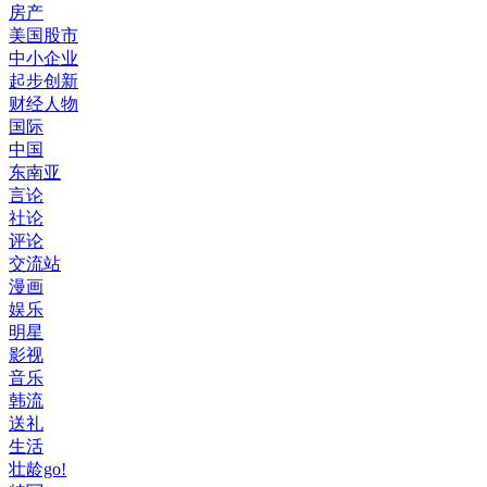
房产
美国股市
中小企业
起步创新
财经人物
国际
中国
东南亚
言论
社论
评论
交流站
漫画
娱乐
明星
影视
音乐
韩流
送礼
生活
壮龄go!