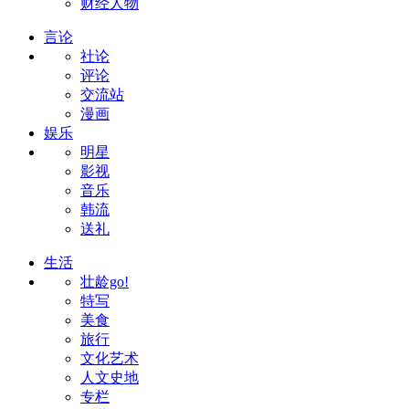
财经人物
言论
社论
评论
交流站
漫画
娱乐
明星
影视
音乐
韩流
送礼
生活
壮龄go!
特写
美食
旅行
文化艺术
人文史地
专栏