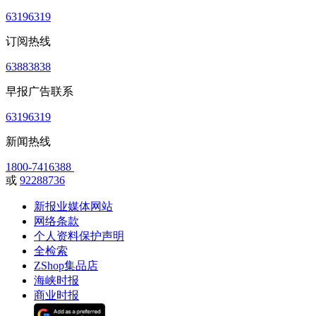
63196319
订阅热线
63883838
早报广告联系
63196319
新闻热线
1800-7416388
或
92288736
新报业媒体网站
网络条款
个人资料保护声明
全检索
ZShop集品店
海峡时报
商业时报