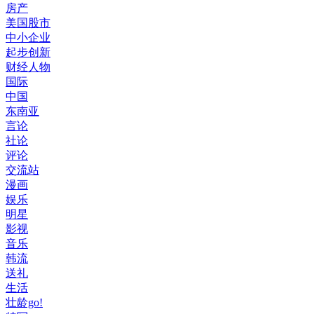
房产
美国股市
中小企业
起步创新
财经人物
国际
中国
东南亚
言论
社论
评论
交流站
漫画
娱乐
明星
影视
音乐
韩流
送礼
生活
壮龄go!