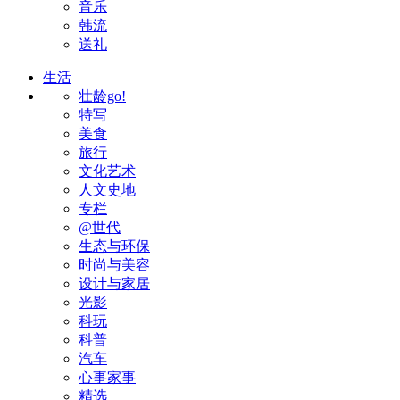
音乐
韩流
送礼
生活
壮龄go!
特写
美食
旅行
文化艺术
人文史地
专栏
@世代
生态与环保
时尚与美容
设计与家居
光影
科玩
科普
汽车
心事家事
精选