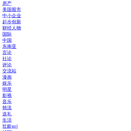
房产
美国股市
中小企业
起步创新
财经人物
国际
中国
东南亚
言论
社论
评论
交流站
漫画
娱乐
明星
影视
音乐
韩流
送礼
生活
壮龄go!