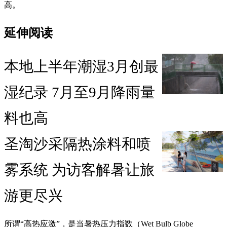
高。
延伸阅读
本地上半年潮湿3月创最
湿纪录 7月至9月降雨量
料也高
圣淘沙采隔热涂料和喷
雾系统 为访客解暑让旅
游更尽兴
所谓“高热应激”，是当暑热压力指数（Wet Bulb Globe