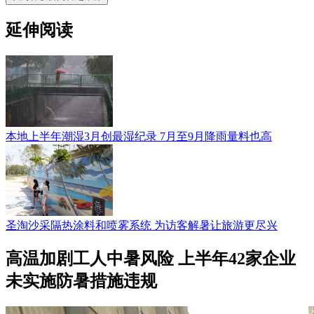
延伸阅读
本地上半年潮湿3月创最湿纪录 7月至9月降雨量料也高
圣淘沙采隔热涂料和喷雾系统 为访客解暑让旅游更尽兴
高温加剧工人中暑风险 上半年42家企业
未实施防暑措施违规