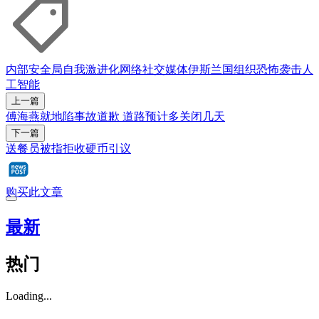
内部安全局
自我激进化
网络
社交媒体
伊斯兰国组织
恐怖袭击
人
工智能
上一篇
傅海燕就地陷事故道歉 道路预计多关闭几天
下一篇
送餐员被指拒收硬币引议
购买此文章
最新
热门
Loading...