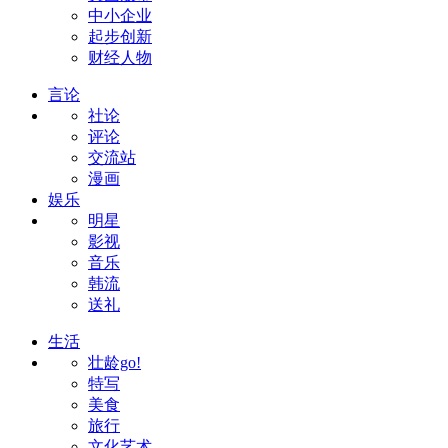
中小企业
起步创新
财经人物
言论
社论
评论
交流站
漫画
娱乐
明星
影视
音乐
韩流
送礼
生活
壮龄go!
特写
美食
旅行
文化艺术