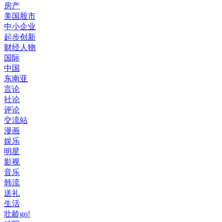
房产
美国股市
中小企业
起步创新
财经人物
国际
中国
东南亚
言论
社论
评论
交流站
漫画
娱乐
明星
影视
音乐
韩流
送礼
生活
壮龄go!