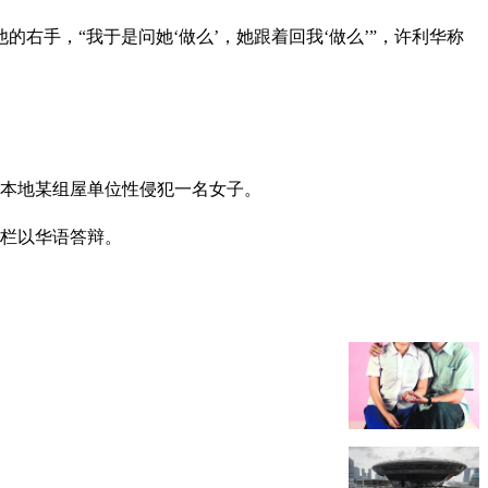
右手，“我于是问她‘做么’，她跟着回我‘做么’”，许利华称
，在本地某组屋单位性侵犯一名女子。
人栏以华语答辩。