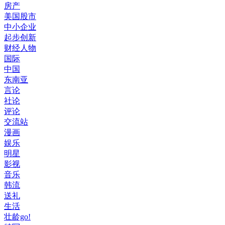
房产
美国股市
中小企业
起步创新
财经人物
国际
中国
东南亚
言论
社论
评论
交流站
漫画
娱乐
明星
影视
音乐
韩流
送礼
生活
壮龄go!