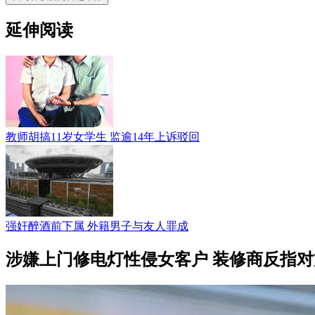
延伸阅读
教师胡搞11岁女学生 监逾14年上诉驳回
强奸醉酒前下属 外籍男子与友人罪成
涉嫌上门修电灯性侵女客户 装修商反指