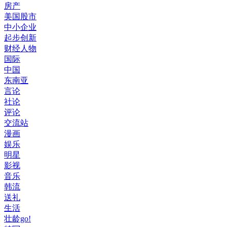
房产
美国股市
中小企业
起步创新
财经人物
国际
中国
东南亚
言论
社论
评论
交流站
漫画
娱乐
明星
影视
音乐
韩流
送礼
生活
壮龄go!