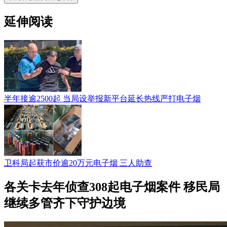
延伸阅读
半年接逾2500起 当局设举报新平台延长热线严打电子烟
卫科局起获市价逾20万元电子烟 三人助查
各关卡去年侦查308起电子烟案件 移民局
继续多管齐下守护边境