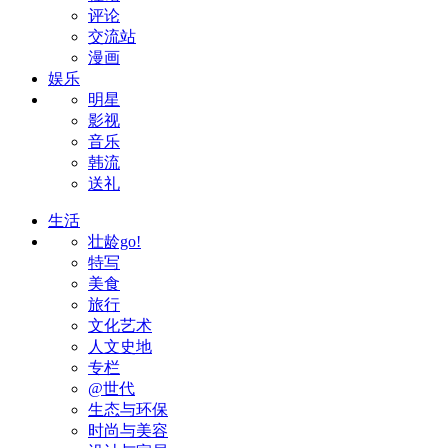
评论
交流站
漫画
娱乐
明星
影视
音乐
韩流
送礼
生活
壮龄go!
特写
美食
旅行
文化艺术
人文史地
专栏
@世代
生态与环保
时尚与美容