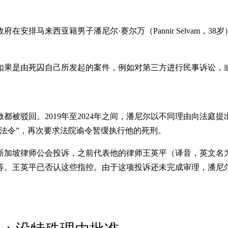
在安排马来西亚籍男子潘尼尔·赛尔万（Pannir Selvam，
如果是由死囚自己所发起的案件，例如对第三方进行民事诉讼，
被驳回。2019年至2024年之间，潘尼尔以不同理由向法庭提
法令”，再次要求法院谕令暂缓执行他的死刑。
新加坡律师公会投诉，之前代表他的律师王英平（译音，英文名为On
等。王英平已否认这些指控。由于这项投诉还未完成审理，潘尼