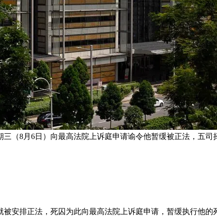
三（8月6日）向最高法院上诉庭申请谕令他暂缓被正法，五司
就被安排正法，死囚为此向最高法院上诉庭申请，暂缓执行他的