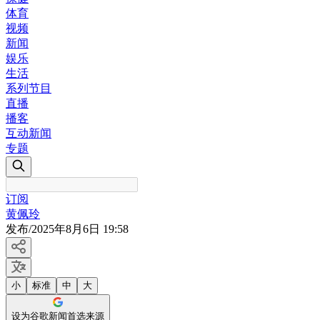
体育
视频
新闻
娱乐
生活
系列节目
直播
播客
互动新闻
专题
订阅
黄佩玲
发布
/
2025年8月6日 19:58
小
标准
中
大
设为谷歌新闻首选来源