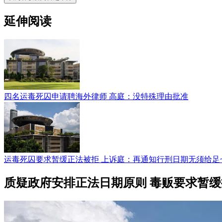
延伸阅读
四名运毒死囚申请聘海外律师 高庭：没特殊理由批准
运毒死囚要求暂缓正法被拒 上诉庭：再通知行刑日期无须给足
质疑政府安排正法日期原则 毒贩要求暂