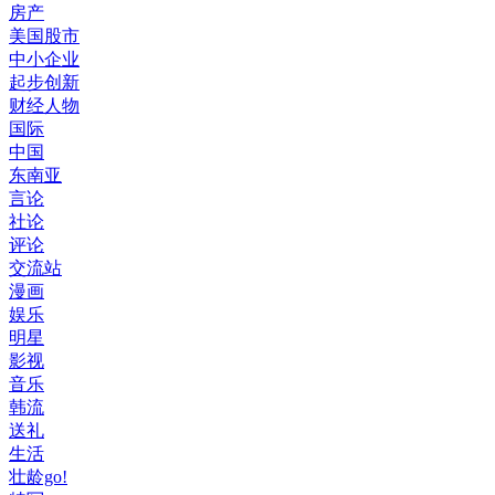
房产
美国股市
中小企业
起步创新
财经人物
国际
中国
东南亚
言论
社论
评论
交流站
漫画
娱乐
明星
影视
音乐
韩流
送礼
生活
壮龄go!