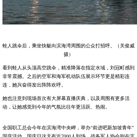
蛙人跳伞后，乘坐快艇向滨海湾周围的公众打招呼。（关俊威
摄）
看到蛙人从头顶高空跳伞，精准降落在指定水域，刘冠町感到
非常震撼。之后的空军和海军机动队伍展示环节更是精彩连
连，她兴奋得发出阵阵欢呼。
她也注意到现场首次有大屏幕直播庆典，以及周围有更多活
动，让她感觉到今年的气氛比往年更活跃、热闹。
全国职工总会今年在滨海湾中央岬，举办“前进吧新加坡青年”
国庆活动，国庆日这天有近7000人到场。战备军人协会则在滨