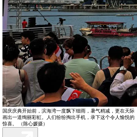
国庆庆典开始前，滨海湾一度飘下细雨，暑气稍减，更在天际
画出一道绚丽彩虹。人们纷纷掏出手机，录下这个令人愉悦的
惊喜。 （陈心媛摄）