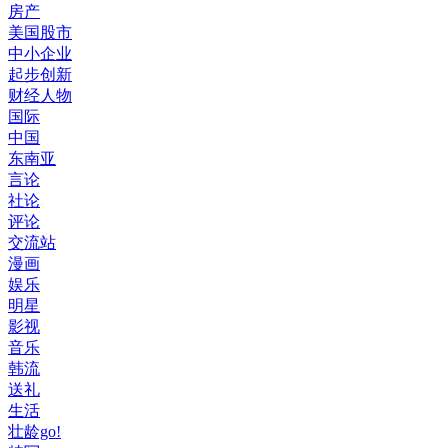
房产
美国股市
中小企业
起步创新
财经人物
国际
中国
东南亚
言论
社论
评论
交流站
漫画
娱乐
明星
影视
音乐
韩流
送礼
生活
壮龄go!