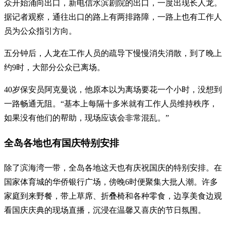
众开始涌向出口，新电信水滨剧院的出口，一度出现长人龙。
据记者观察，通往出口的路上有两排路障，一路上也有工作人
员为公众指引方向。
五分钟后，人龙在工作人员的疏导下慢慢消失消散，到了晚上
约9时，大部分公众已离场。
40岁保安员阿克曼说，他原本以为离场要花一个小时，没想到
一路畅通无阻。“基本上每隔十多米就有工作人员维持秩序，
如果没有他们的帮助，现场应该会非常混乱。”
全岛各地也有国庆特别安排
除了滨海湾一带，全岛各地这天也有庆祝国庆的特别安排。在
国家体育城的华侨银行广场，傍晚6时便聚集大批人潮。许多
家庭到来野餐，带上草席、折叠椅和各种零食，边享美食边观
看国庆庆典的现场直播，沉浸在温馨又喜庆的节日氛围。