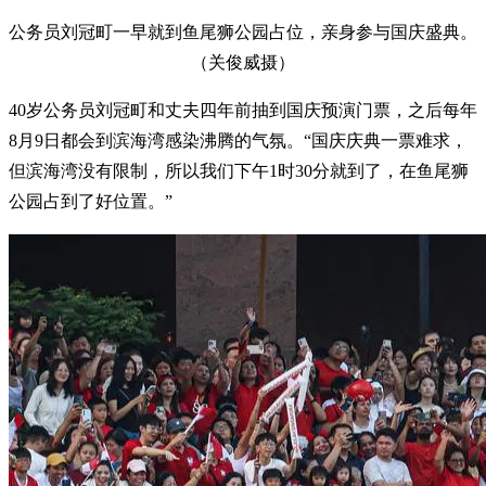
公务员刘冠町一早就到鱼尾狮公园占位，亲身参与国庆盛典。
（关俊威摄）
40岁公务员刘冠町和丈夫四年前抽到国庆预演门票，之后每年
8月9日都会到滨海湾感染沸腾的气氛。“国庆庆典一票难求，
但滨海湾没有限制，所以我们下午1时30分就到了，在鱼尾狮
公园占到了好位置。”