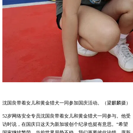
沈国良带着女儿和黄金猎犬一同参加国庆活动。（梁麒麟摄）
52岁网络安全专员沈国良带着女儿和黄金猎犬一同参与。他受
访时说，在国庆日这天为新加坡创个纪录也挺有意思。“希望
国家继续繁荣。当前世界局势不稳，我们更要彼此珍惜，愿新