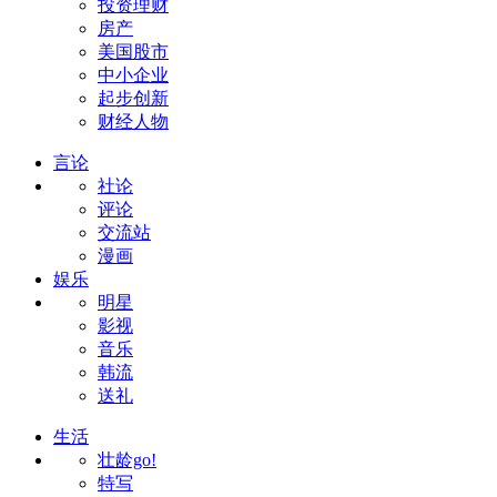
投资理财
房产
美国股市
中小企业
起步创新
财经人物
言论
社论
评论
交流站
漫画
娱乐
明星
影视
音乐
韩流
送礼
生活
壮龄go!
特写