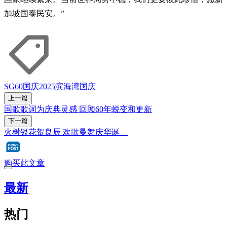
加坡国泰民安。”
SG60
国庆2025
滨海湾
国庆
上一篇
国歌歌词为庆典灵感 回顾60年蜕变和更新
下一篇
火树银花贺良辰 欢歌曼舞庆华诞
购买此文章
最新
热门