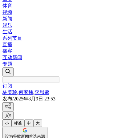
体育
视频
新闻
娱乐
生活
系列节目
直播
播客
互动新闻
专题
订阅
林美玲
,
何家炜
,
李思邈
发布
/
2025年8月9日 23:53
小
标准
中
大
设为谷歌新闻首选来源