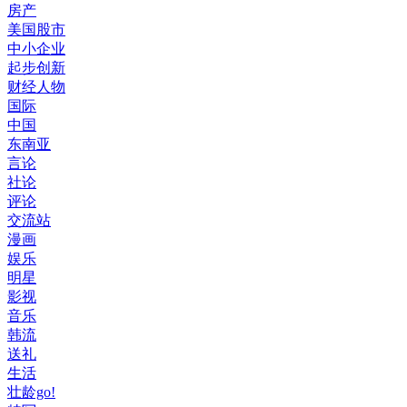
房产
美国股市
中小企业
起步创新
财经人物
国际
中国
东南亚
言论
社论
评论
交流站
漫画
娱乐
明星
影视
音乐
韩流
送礼
生活
壮龄go!