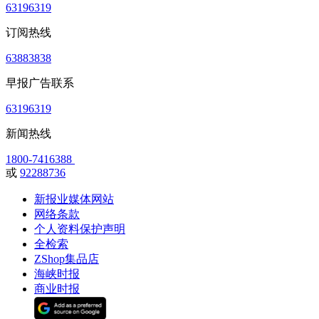
63196319
订阅热线
63883838
早报广告联系
63196319
新闻热线
1800-7416388
或
92288736
新报业媒体网站
网络条款
个人资料保护声明
全检索
ZShop集品店
海峡时报
商业时报