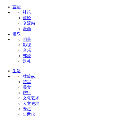
言论
社论
评论
交流站
漫画
娱乐
明星
影视
音乐
韩流
送礼
生活
壮龄go!
特写
美食
旅行
文化艺术
人文史地
专栏
@世代