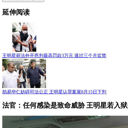
延伸阅读
王明星获法外开恩判最高罚款3万元 逃过三个月监禁
助易华仁妨碍司法公正 王明星认罪案展8月15日下判
法官：任何感染是致命威胁 王明星若入