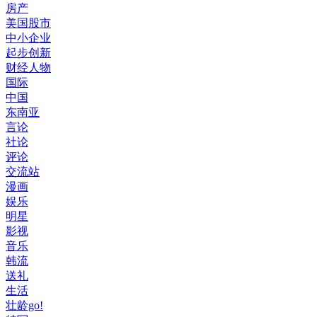
房产
美国股市
中小企业
起步创新
财经人物
国际
中国
东南亚
言论
社论
评论
交流站
漫画
娱乐
明星
影视
音乐
韩流
送礼
生活
壮龄go!