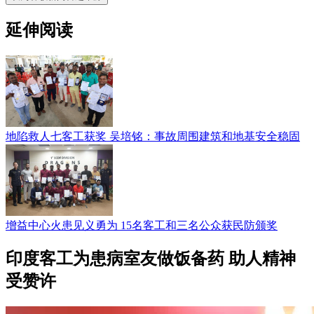
延伸阅读
地陷救人七客工获奖 吴培铭：事故周围建筑和地基安全稳固
增益中心火患见义勇为 15名客工和三名公众获民防颁奖
印度客工为患病室友做饭备药 助人精神
受赞许