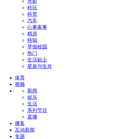
光影
科玩
科普
汽车
心事家事
精选
特辑
早报校园
热门
生活贴士
星座与生肖
体育
视频
新闻
娱乐
生活
系列节目
直播
播客
互动新闻
专题