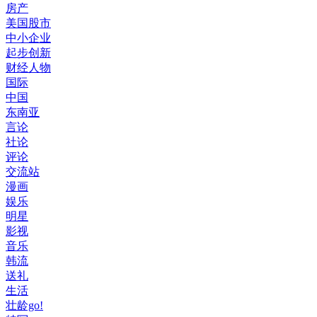
房产
美国股市
中小企业
起步创新
财经人物
国际
中国
东南亚
言论
社论
评论
交流站
漫画
娱乐
明星
影视
音乐
韩流
送礼
生活
壮龄go!