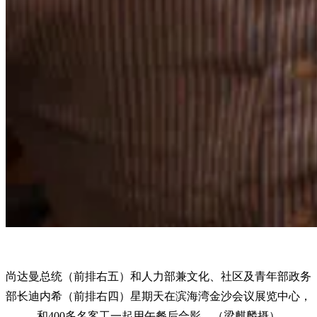
尚达曼总统（前排右五）和人力部兼文化、社区及青年部政务
部长迪内希（前排右四）星期天在滨海湾金沙会议展览中心，
和400多名客工一起用午餐后合影。（梁麒麟摄）