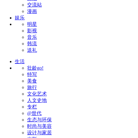
交流站
漫画
娱乐
明星
影视
音乐
韩流
送礼
生活
壮龄go!
特写
美食
旅行
文化艺术
人文史地
专栏
@世代
生态与环保
时尚与美容
设计与家居