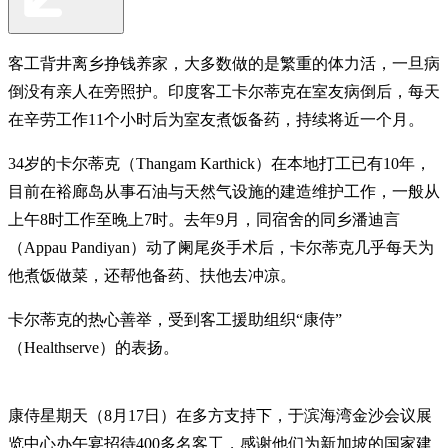
客工背井离乡挣钱养家，大多数做的是繁重的体力活，一旦病
倒没有亲人在旁照护。印度客工卡尔蒂克在室友病倒后，每天
在辛劳工作11个小时后为室友煮饭备药，持续将近一个月。
34岁的卡尔蒂克（Thangam Karthick）在本地打工已有10年，
目前在裕廊岛从事石油与天然气设施的建造维护工作，一般从
上午8时工作至晚上7时。去年9月，同宿舍的同乡潘迪言
（Appau Pandiyan）动了阑尾炎手术后，卡尔蒂克几乎每天为
他煮饭做菜，还帮他备药、扶他去冲凉。
卡尔蒂克的热心善举，受到客工援助组织“康侍”
（Healthserve）的表扬。
康侍星期天（8月17日）在多方支持下，于滨海湾金沙会议展
览中心办午宴招待400多名客工，感谢他们为新加坡的国家建