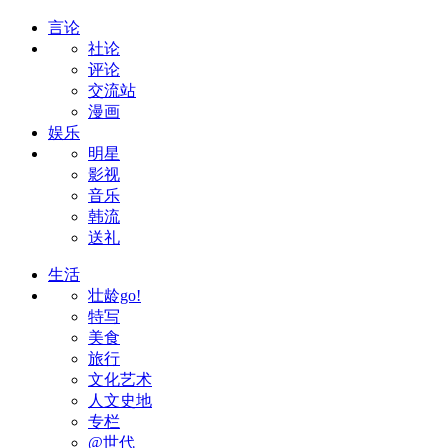
言论
社论
评论
交流站
漫画
娱乐
明星
影视
音乐
韩流
送礼
生活
壮龄go!
特写
美食
旅行
文化艺术
人文史地
专栏
@世代