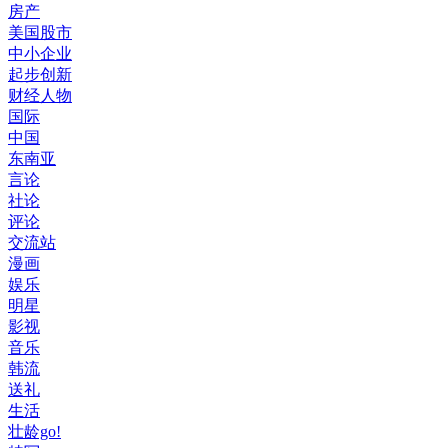
房产
美国股市
中小企业
起步创新
财经人物
国际
中国
东南亚
言论
社论
评论
交流站
漫画
娱乐
明星
影视
音乐
韩流
送礼
生活
壮龄go!