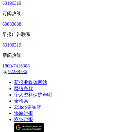
63196319
订阅热线
63883838
早报广告联系
63196319
新闻热线
1800-7416388
或
92288736
新报业媒体网站
网络条款
个人资料保护声明
全检索
ZShop集品店
海峡时报
商业时报