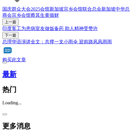
国庆群众大会2025
会馆
新加坡宗乡会馆联合总会
新加坡中华总
商会
宗乡会馆
蔡其生
黄循财
上一篇
印度客工为患病室友做饭备药 助人精神受赞许
下一篇
总理华语演讲全文：共撑一支小雨伞 迎前路风风雨雨
购买此文章
最新
热门
Loading...
更多消息