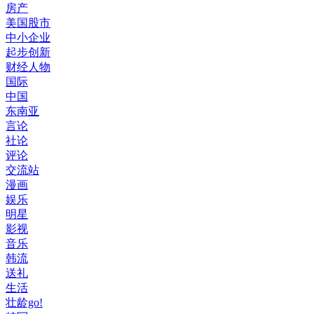
房产
美国股市
中小企业
起步创新
财经人物
国际
中国
东南亚
言论
社论
评论
交流站
漫画
娱乐
明星
影视
音乐
韩流
送礼
生活
壮龄go!