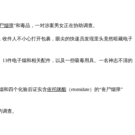
尸烟弹
”和毒品，一对涉案男女正在协助调查。
时，收件人不小心打开包裹，眼尖的快递员发现里头竟然暗藏电子
、13件电子烟和相关配件，以及一些吸毒用具。一名神志不清的
子烟和四个化验后证实含
依托咪酯
（etomidate）的“丧尸烟弹”
局的调查。