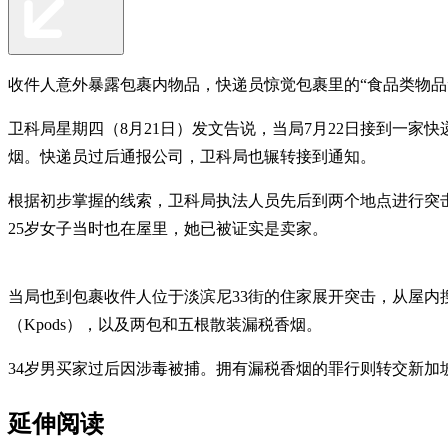
收件人意外暴露包裹内物品，快递员惊觉包裹里的“食品类物品
卫科局星期四（8月21日）发文告说，当局7月22日接到一
烟。快递员过后通报公司，卫科局也辗转接到通知。
根据初步掌握的线索，卫科局执法人员先后到两个地点进行突击
25岁女子当时也在屋里，她已被证实是卖家。
当局也到包裹收件人位于淡滨尼33街的住家展开突击，从屋内搜
（Kpods），以及两包和五根散装漏税香烟。
34岁男买家过后因涉毒被捕。拥有漏税香烟的罪行则转交新
延伸阅读