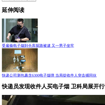
延伸阅读
受雇偷电子烟到仓库探路被逮 又一男子坐牢
快递公司测包裹含6300电子烟弹 当局捉收件人突击捕同伙
快递员发现收件人买电子烟 卫科局展开