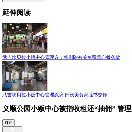
延伸阅读
武吉坎贝拉小贩中心管理方：将删除有关免费善心餐条款
武吉坎贝拉小贩中心管理惹议 部长美食家脸书交锋
义顺公园小贩中心被指收租还“抽佣” 管
订户