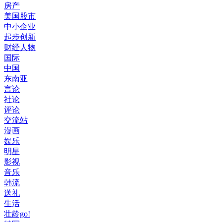
房产
美国股市
中小企业
起步创新
财经人物
国际
中国
东南亚
言论
社论
评论
交流站
漫画
娱乐
明星
影视
音乐
韩流
送礼
生活
壮龄go!