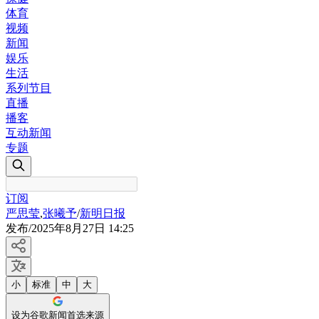
体育
视频
新闻
娱乐
生活
系列节目
直播
播客
互动新闻
专题
订阅
严思莹
,
张曦予
/
新明日报
发布
/
2025年8月27日 14:25
小
标准
中
大
设为谷歌新闻首选来源