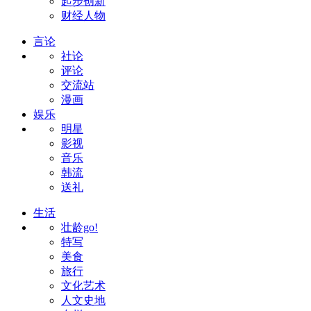
起步创新
财经人物
言论
社论
评论
交流站
漫画
娱乐
明星
影视
音乐
韩流
送礼
生活
壮龄go!
特写
美食
旅行
文化艺术
人文史地