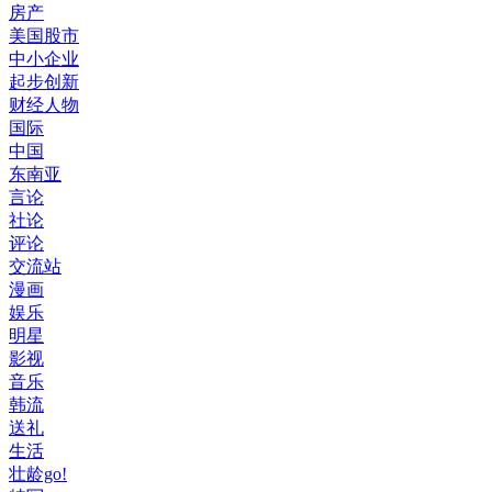
房产
美国股市
中小企业
起步创新
财经人物
国际
中国
东南亚
言论
社论
评论
交流站
漫画
娱乐
明星
影视
音乐
韩流
送礼
生活
壮龄go!