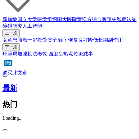
新加坡国立大学医学组织
国大医院
黄廷方综合医院
失智症
认知
障碍
研究
人工智能
上一篇
女童患脑癌一岁接受质子治疗 恢复良好降低长期副作用
下一篇
环境局加强执法奏效 四卫生热点垃圾减半
购买此文章
最新
热门
Loading...