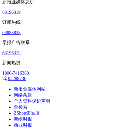
新报业媒体总机
63196319
订阅热线
63883838
早报广告联系
63196319
新闻热线
1800-7416388
或
92288736
新报业媒体网站
网络条款
个人资料保护声明
全检索
ZShop集品店
海峡时报
商业时报