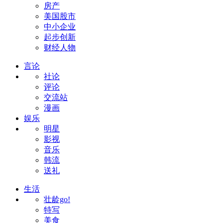
房产
美国股市
中小企业
起步创新
财经人物
言论
社论
评论
交流站
漫画
娱乐
明星
影视
音乐
韩流
送礼
生活
壮龄go!
特写
美食