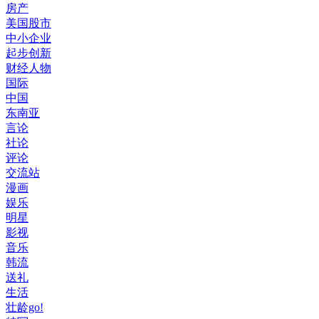
房产
美国股市
中小企业
起步创新
财经人物
国际
中国
东南亚
言论
社论
评论
交流站
漫画
娱乐
明星
影视
音乐
韩流
送礼
生活
壮龄go!