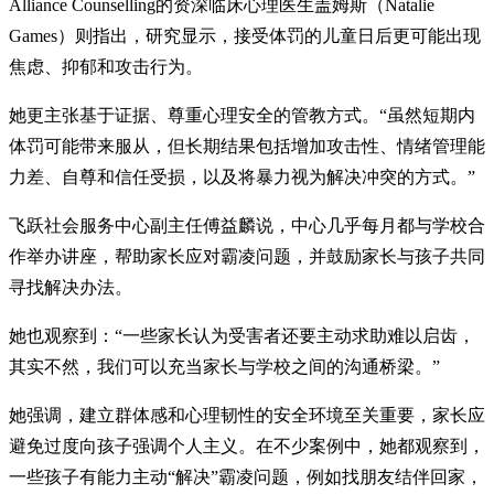
Alliance Counselling的资深临床心理医生盖姆斯（Natalie
Games）则指出，研究显示，接受体罚的儿童日后更可能出现
焦虑、抑郁和攻击行为。
她更主张基于证据、尊重心理安全的管教方式。“虽然短期内
体罚可能带来服从，但长期结果包括增加攻击性、情绪管理能
力差、自尊和信任受损，以及将暴力视为解决冲突的方式。”
飞跃社会服务中心副主任傅益麟说，中心几乎每月都与学校合
作举办讲座，帮助家长应对霸凌问题，并鼓励家长与孩子共同
寻找解决办法。
她也观察到：“一些家长认为受害者还要主动求助难以启齿，
其实不然，我们可以充当家长与学校之间的沟通桥梁。”
她强调，建立群体感和心理韧性的安全环境至关重要，家长应
避免过度向孩子强调个人主义。在不少案例中，她都观察到，
一些孩子有能力主动“解决”霸凌问题，例如找朋友结伴回家，