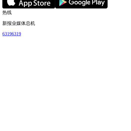
热线
新报业媒体总机
63196319
订阅热线
63883838
早报广告联系
63196319
新闻热线
1800-7416388
或
92288736
新报业媒体网站
网络条款
个人资料保护声明
全检索