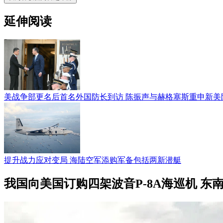
延伸阅读
美战争部更名后首名外国防长到访 陈振声与赫格塞斯重申新美
提升战力应对变局 海陆空军添购军备包括两新潜艇
我国向美国订购四架波音P-8A海巡机 东南