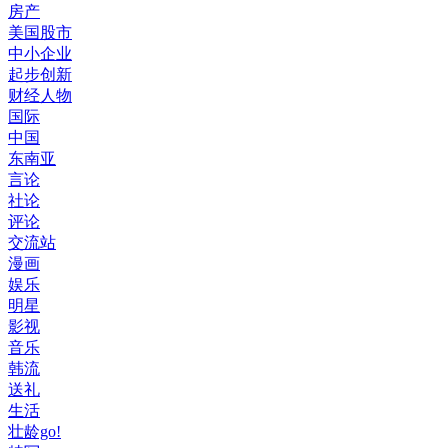
房产
美国股市
中小企业
起步创新
财经人物
国际
中国
东南亚
言论
社论
评论
交流站
漫画
娱乐
明星
影视
音乐
韩流
送礼
生活
壮龄go!