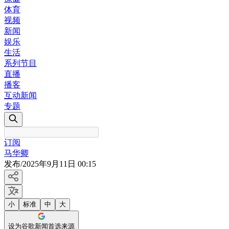
体育
视频
新闻
娱乐
生活
系列节目
直播
播客
互动新闻
专题
订阅
马华卿
发布
/
2025年9月11日 00:15
小
标准
中
大
设为谷歌新闻首选来源