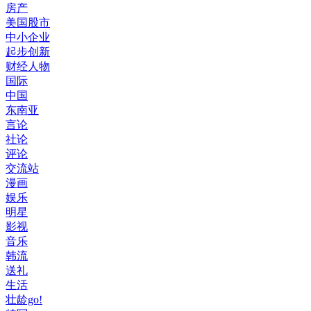
房产
美国股市
中小企业
起步创新
财经人物
国际
中国
东南亚
言论
社论
评论
交流站
漫画
娱乐
明星
影视
音乐
韩流
送礼
生活
壮龄go!