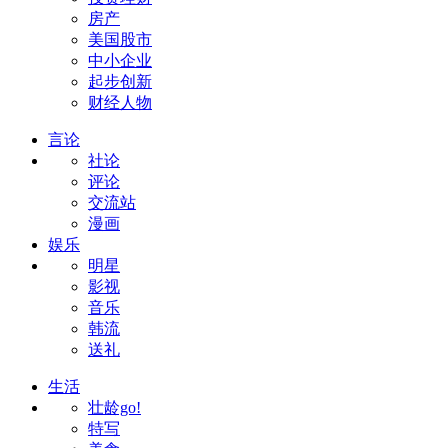
房产
美国股市
中小企业
起步创新
财经人物
言论
社论
评论
交流站
漫画
娱乐
明星
影视
音乐
韩流
送礼
生活
壮龄go!
特写