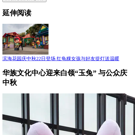
延伸阅读
滨海花园庆中秋22日登场 红龟粿女孩与好友提灯送温暖
华族文化中心迎来白领“玉兔” 与公众庆
中秋