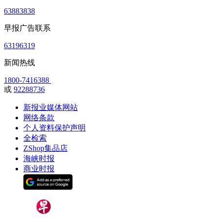
63883838
早报广告联系
63196319
新闻热线
1800-7416388
或
92288736
新报业媒体网站
网络条款
个人资料保护声明
全检索
ZShop集品店
海峡时报
商业时报