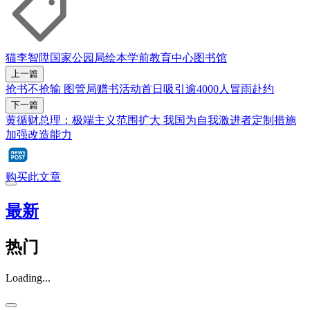
猫
李智陞
国家公园局
绘本
学前教育中心
图书馆
上一篇
抢书不抢输 图管局赠书活动首日吸引逾4000人冒雨赴约
下一篇
黄循财总理：极端主义范围扩大 我国为自我激进者定制措施
加强改造能力
购买此文章
最新
热门
Loading...