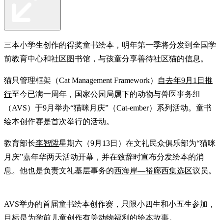
三本小学生创作的得奖童书绘本，明年第一季将分发到全国学
前教育中心和社区图书馆，与孩童分享善待社区猫的信息。
猫只管理框架（Cat Management Framework）
自去年9月1日推
行
至今已满一周年，国家公园局属下的动物与兽医事务组
（AVS）于9月举办“猫咪月庆”（Cat-ember）系列活动。童书
绘本创作赛是首次举行的活动。
教育部长
李智陞
星期六（9月13日）在文礼民众俱乐部为“猫咪
月庆”嘉年华两天活动开幕，并在致辞时宣布分发绘本的消
息。他也是负责文礼基层事务的
西海岸—裕廊西集选区
议员。
AVS举办的首届童书绘本创作赛，只限小四生和小五生参加，
目标是为学前儿童创作有关动物福利的绘本故事。