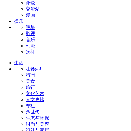
评论
交流站
漫画
娱乐
明星
影视
音乐
韩流
送礼
生活
壮龄go!
特写
美食
旅行
文化艺术
人文史地
专栏
@世代
生态与环保
时尚与美容
设计与家居