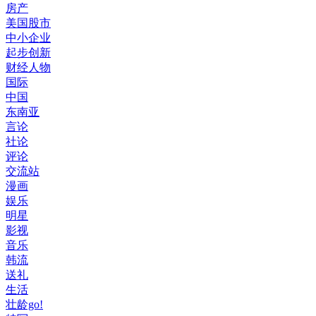
房产
美国股市
中小企业
起步创新
财经人物
国际
中国
东南亚
言论
社论
评论
交流站
漫画
娱乐
明星
影视
音乐
韩流
送礼
生活
壮龄go!