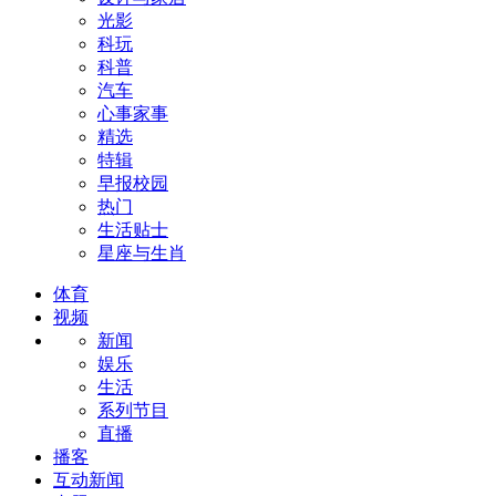
光影
科玩
科普
汽车
心事家事
精选
特辑
早报校园
热门
生活贴士
星座与生肖
体育
视频
新闻
娱乐
生活
系列节目
直播
播客
互动新闻